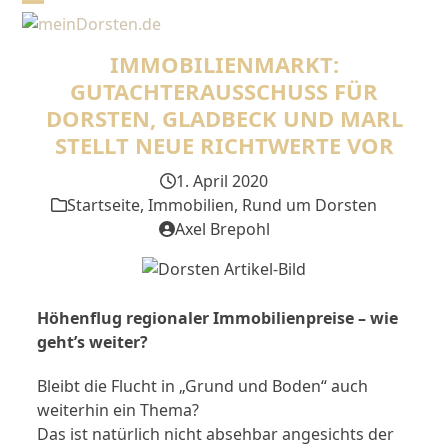
Skip
Open
Close
to
mobile
mobile
content
IMMOBILIENMARKT:
menu
menu
GUTACHTERAUSSCHUSS FÜR
DORSTEN, GLADBECK UND MARL
STELLT NEUE RICHTWERTE VOR
1. April 2020
Startseite
,
Immobilien
,
Rund um Dorsten
Axel Brepohl
Höhenflug regionaler Immobilienpreise – wie
geht’s weiter?
Bleibt die Flucht in „Grund und Boden“ auch
weiterhin ein Thema?
Das ist natürlich nicht absehbar angesichts der