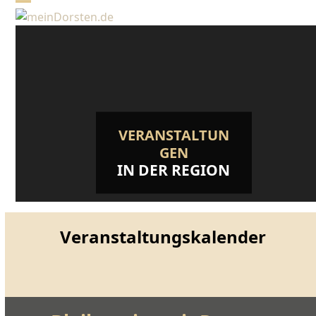
Skip
Open
Close
to
mobile
mobile
content
menu
menu
VERANSTALTUN
GEN
IN DER REGION
Veranstaltungskalender