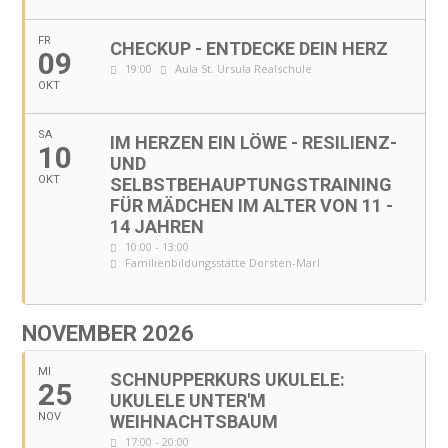
FR
CHECKUP - ENTDECKE DEIN HERZ
09
19:00
Aula St. Ursula Realschule
OKT
SA
IM HERZEN EIN LÖWE - RESILIENZ-
10
UND
OKT
SELBSTBEHAUPTUNGSTRAINING
FÜR MÄDCHEN IM ALTER VON 11 -
14 JAHREN
10:00 - 13:00
Familienbildungsstätte Dorsten-Marl
NOVEMBER 2026
MI
SCHNUPPERKURS UKULELE:
25
UKULELE UNTER'M
NOV
WEIHNACHTSBAUM
17:00 - 20:00