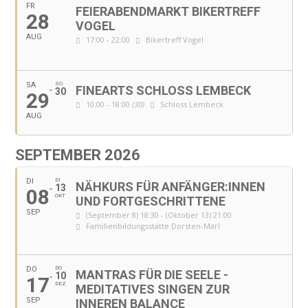
FR
FEIERABENDMARKT BIKERTREFF
28
VOGEL
AUG
17:00 - 22:00
Bikertreff Vogel
SA
SO
FINEARTS SCHLOSS LEMBECK
30
29
10:00 - 18:00
(30)
Schloss Lembeck
AUG
SEPTEMBER 2026
DI
DI
NÄHKURS FÜR ANFÄNGER:INNEN
13
08
OKT
UND FORTGESCHRITTENE
SEP
(September 8) 18:30 - (Oktober 13) 21:00
Familienbildungsstätte Dorsten-Marl
DO
DO
MANTRAS FÜR DIE SEELE -
10
17
DEZ
MEDITATIVES SINGEN ZUR
SEP
INNEREN BALANCE