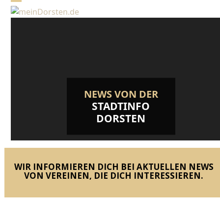
Skip
Open
Close
to
mobile
mobile
content
menu
menu
NEWS VON DER
STADTINFO
DORSTEN
WIR INFORMIEREN DICH BEI AKTUELLEN NEWS
VON VEREINEN, DIE DICH INTERESSIEREN.