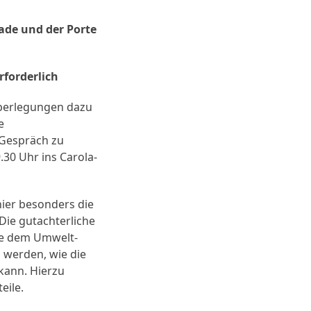
ade und der Porte
forderlich
Überlegungen dazu
e
 Gespräch zu
30 Uhr ins Carola-
hier besonders die
Die gutachterliche
de dem Umwelt-
 werden, wie die
kann. Hierzu
eile.