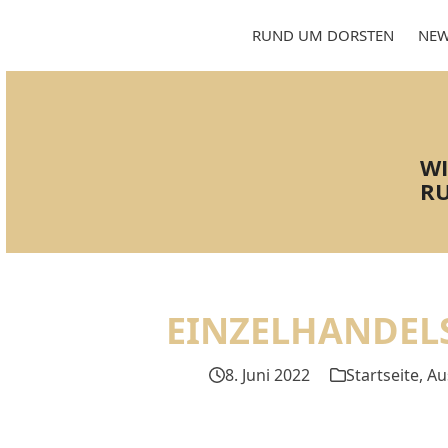
Skip
to
RUND UM DORSTEN
NEW
content
WI
RU
EINZELHANDEL
8. Juni 2022
Startseite
,
Au