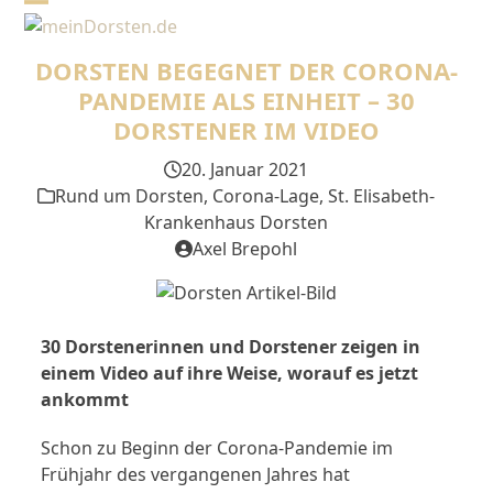
Skip
Open
Close
to
mobile
mobile
content
DORSTEN BEGEGNET DER CORONA-
menu
menu
PANDEMIE ALS EINHEIT – 30
DORSTENER IM VIDEO
20. Januar 2021
Rund um Dorsten
,
Corona-Lage
,
St. Elisabeth-
Krankenhaus Dorsten
Axel Brepohl
30 Dorstenerinnen und Dorstener zeigen in
einem Video auf ihre Weise, worauf es jetzt
ankommt
Schon zu Beginn der Corona-Pandemie im
Frühjahr des vergangenen Jahres hat