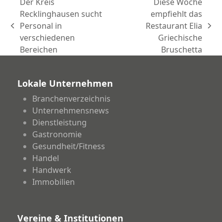
Der Kreis
Diese Woche
Recklinghausen sucht
empfiehlt das
Personal in
Restaurant Elia
vorheriger
Nächster
verschiedenen
Griechische
Beitrag:
Beitrag:
Bereichen
Bruschetta
Lokale Unternehmen
Branchenverzeichnis
Unternehmensnews
Dienstleistung
Gastronomie
Gesundheit/Fitness
Handel
Handwerk
Immobilien
Vereine & Institutionen