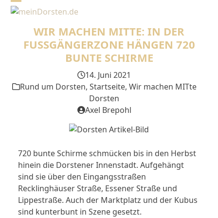
Skip
Open
Close
to
mobile
mobile
content
WIR MACHEN MITTE: IN DER
menu
menu
FUSSGÄNGERZONE HÄNGEN 720 B
UNTE SCHIRME
14. Juni 2021
Rund um Dorsten
,
Startseite
,
Wir machen MITte
Dorsten
Axel Brepohl
720 bunte Schirme schmücken bis in den Herbst
hinein die Dorstener Innenstadt. Aufgehängt
sind sie über den Eingangsstraßen
Recklinghäuser Straße, Essener Straße und
Lippestraße. Auch der Marktplatz und der Kubus
sind kunterbunt in Szene gesetzt.