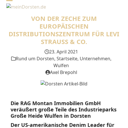
Skip
Open
Close
to
mobile
mobile
content
VON DER ZECHE ZUM
menu
menu
EUROPÄISCHEN
DISTRIBUTIONSZENTRUM FÜR LEVI
STRAUSS & CO.
23. April 2021
Rund um Dorsten
,
Startseite
,
Unternehmen
,
Wulfen
Axel Brepohl
Die RAG Montan Immobilien GmbH
veräußert große Teile des Industrieparks
Große Heide Wulfen in Dorsten
Der US-amerikanische Denim Leader für