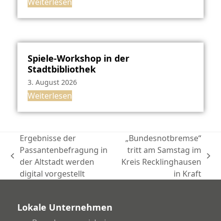
Weiterlesen
Spiele-Workshop in der
Stadtbibliothek
3. August 2026
Weiterlesen
Ergebnisse der
„Bundesnotbremse“
Passantenbefragung in
tritt am Samstag im
vorheriger
Nächster
der Altstadt werden
Kreis Recklinghausen
Beitrag:
Beitrag:
digital vorgestellt
in Kraft
Lokale Unternehmen