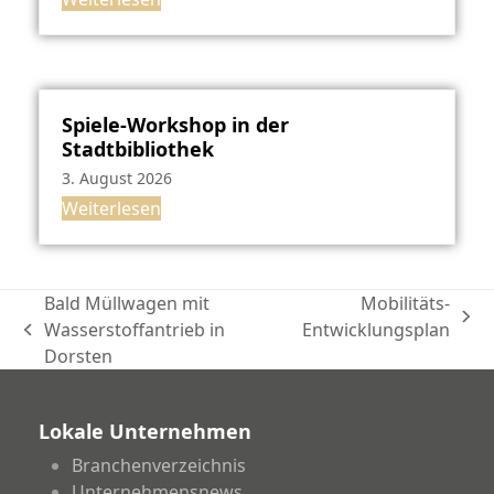
Spiele-Workshop in der
Stadtbibliothek
3. August 2026
Weiterlesen
Bald Müllwagen mit
Mobilitäts-
Nächster
Wasserstoffantrieb in
Entwicklungsplan
vorheriger
Beitrag:
Dorsten
Beitrag:
Lokale Unternehmen
Branchenverzeichnis
Unternehmensnews