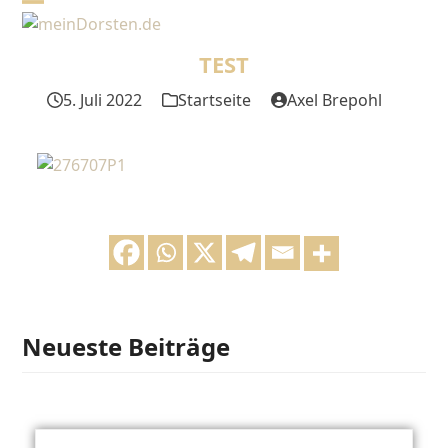
Skip
Open
Close
to
mobile
mobile
content
TEST
menu
menu
5. Juli 2022
Startseite
Axel Brepohl
Neueste Beiträge