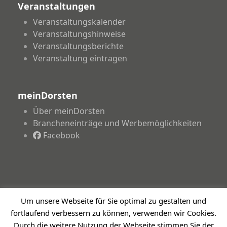
Veranstaltungen
Veranstaltungskalender
Veranstaltungshinweise
Veranstaltungsberichte
Veranstaltung eintragen
meinDorsten
Über meinDorsten
Brancheneinträge und Werbemöglichkeiten
Facebook
Um unsere Webseite für Sie optimal zu gestalten und
Copyright 2026 - meinDorsten.de - Informationen für
fortlaufend verbessern zu können, verwenden wir Cookies.
unsere Region
Durch die weitere Nutzung der Webseite stimmen Sie der
Impressum
Datenschutzerklärung
Haftungsausschluss