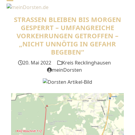
Skip
Open
Close
to
mobile
mobile
content
STRASSEN BLEIBEN BIS MORGEN G
menu
menu
ESPERRT – UMFANGREICHE V
ORKEHRUNGEN GETROFFEN – „
NICHT UNNÖTIG IN GEFAHR B
EGEBEN“
20. Mai 2022
Kreis Recklinghausen
meinDorsten