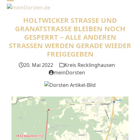
Skip
Open
Close
to
mobile
mobile
content
HOLTWICKER STRASSE UND G
menu
menu
RANATSTRASSE BLEIBEN NOCH GE
SPERRT – ALLE ANDEREN ST
RASSEN WERDEN GERADE WIEDER FRE
IGEGEBEN
20. Mai 2022
Kreis Recklinghausen
meinDorsten