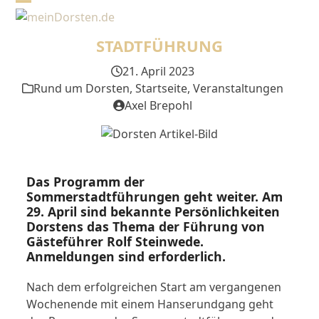
Skip
Open
Close
to
mobile
mobile
content
STADTFÜHRUNG
menu
menu
21. April 2023
Rund um Dorsten
,
Startseite
,
Veranstaltungen
Axel Brepohl
Das Programm der
Sommerstadtführungen geht weiter. Am
29. April sind bekannte Persönlichkeiten
Dorstens das Thema der Führung von
Gästeführer Rolf Steinwede.
Anmeldungen sind erforderlich.
Nach dem erfolgreichen Start am vergangenen
Wochenende mit einem Hanserundgang geht