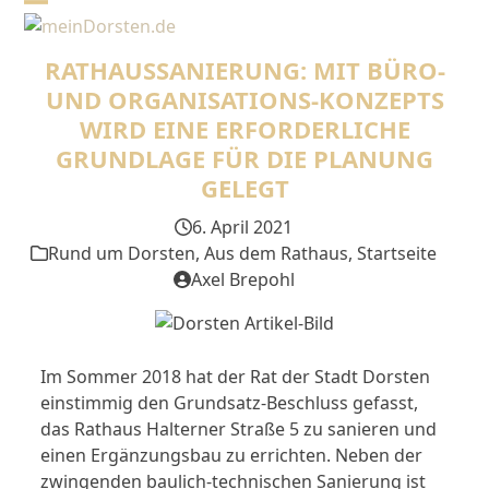
Skip
Open
Close
to
mobile
mobile
content
RATHAUSSANIERUNG: MIT BÜRO-
menu
menu
UND ORGANISATIONS-KONZEPTS
WIRD EINE ERFORDERLICHE
GRUNDLAGE FÜR DIE PLANUNG
GELEGT
6. April 2021
Rund um Dorsten
,
Aus dem Rathaus
,
Startseite
Axel Brepohl
Im Sommer 2018 hat der Rat der Stadt Dorsten
einstimmig den Grundsatz-Beschluss gefasst,
das Rathaus Halterner Straße 5 zu sanieren und
einen Ergänzungsbau zu errichten. Neben der
zwingenden baulich-technischen Sanierung ist