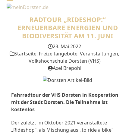
Skip
Open
Close
to
mobile
mobile
content
RADTOUR „RIDESHOP:“
menu
menu
ERNEUERBARE ENERGIEN UND
BIODIVERSITÄT AM 11. JUNI
23. Mai 2022
Startseite
,
Freizeitangebote
,
Veranstaltungen
,
Volkshochschule Dorsten (VHS)
Axel Brepohl
Fahrradtour der VHS Dorsten in Kooperation
mit der Stadt Dorsten. Die Teilnahme ist
kostenlos
Der zuletzt im Oktober 2021 veranstaltete
„Rideshop“, als Mischung aus „to ride a bike“