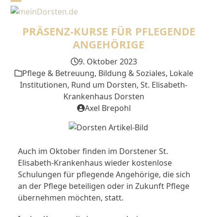
Skip
Open
Close
to
mobile
mobile
content
PRÄSENZ-KURSE FÜR PFLEGENDE
menu
menu
ANGEHÖRIGE
9. Oktober 2023
Pflege & Betreuung
,
Bildung & Soziales
,
Lokale
Institutionen
,
Rund um Dorsten
,
St. Elisabeth-
Krankenhaus Dorsten
Axel Brepohl
Auch im Oktober finden im Dorstener St.
Elisabeth-Krankenhaus wieder kostenlose
Schulungen für pflegende Angehörige, die sich
an der Pflege beteiligen oder in Zukunft Pflege
übernehmen möchten, statt.