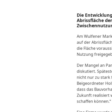
Die Entwicklung
Abrissfläche de
Zwischennutzun
Am Wulfener Markt
auf der Abrissfläc
die Fläche voraus
Nutzung freigege
Der Mangel an Par
diskutiert. Späte
nicht nur zu stark
Beigeordneter Holg
dass das Bauvorha
Zukunft realisiert
schaffen können.“