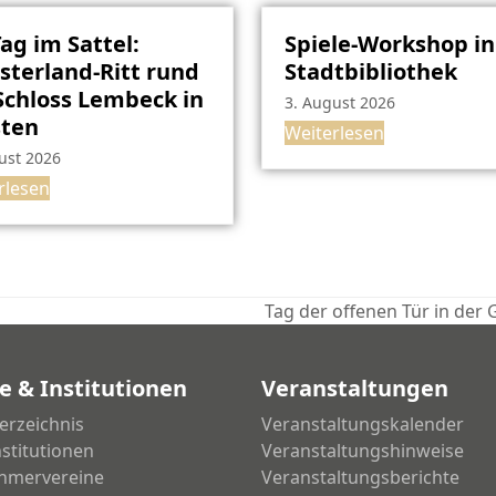
Tag im Sattel:
Spiele-Workshop in
terland-Ritt rund
Stadtbibliothek
chloss Lembeck in
3. August 2026
sten
Weiterlesen
ust 2026
rlesen
Tag der offenen Tür in der
Nächster
Beitrag:
e & Institutionen
Veranstaltungen
erzeichnis
Veranstaltungskalender
nstitutionen
Veranstaltungshinweise
hmervereine
Veranstaltungsberichte