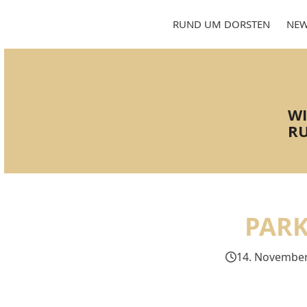
Skip
to
RUND UM DORSTEN
NEW
content
WI
RU
PARK
14. November