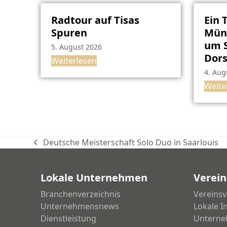
Radtour auf Tisas
Ein 
Spuren
Müns
um S
5. August 2026
Dor
Weiterlesen
4. Aug
Weite
Deutsche Meisterschaft Solo Duo in Saarlouis
vorheriger
Beitrag:
Lokale Unternehmen
Verein
Branchenverzeichnis
Vereinsv
Unternehmensnews
Lokale I
Dienstleistung
Unterne