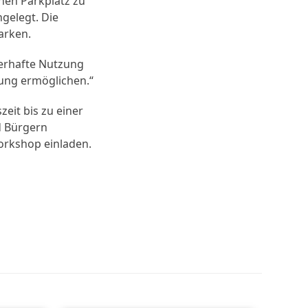
nen Parkplatz zu
gelegt. Die
arken.
uerhafte Nutzung
zung ermöglichen.“
eit bis zu einer
d Bürgern
orkshop einladen.