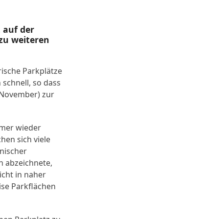
 auf der
zu weiteren
rische Parkplätze
 schnell, so dass
 November) zur
mmer wieder
hen sich viele
hnischer
h abzeichnete,
cht in naher
ise Parkflächen