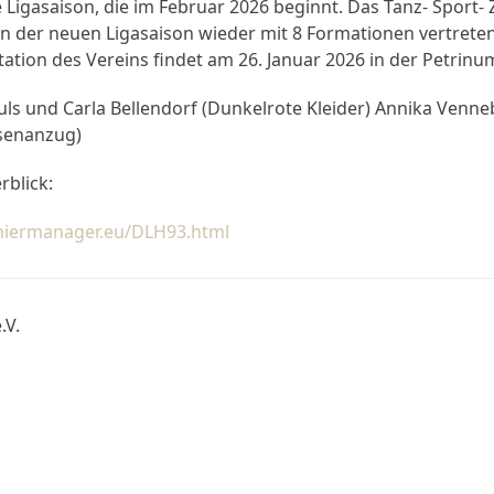
Ligasaison, die im Februar 2026 beginnt. Das Tanz- Sport-
n der neuen Ligasaison wieder mit 8 Formationen vertreten
ntation des Vereins findet am 26. Januar 2026 in der Petrinum
auls und Carla Bellendorf (Dunkelrote Kleider) Annika Venn
senanzug)
rblick:
urniermanager.eu/DLH93.html
.V.