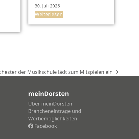
30. Juli 2026
Weiterlesen
chester der Musikschule lädt zum Mitspielen ein
chster
trag:
meinDorsten
Über meinDorsten
Brancheneinträge und
Werbemöglichkeiten
Facebook