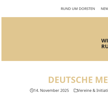
Skip
to
RUND UM DORSTEN
NEW
content
WI
RU
DEUTSCHE ME
14. November 2025
Vereine & Initiat