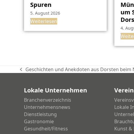
Spuren
Müns
um S
5. August 2026
Dor
Weiterlesen
4. Aug
Weite
Geschichten und Anekdoten aus Dorsten beim
vorheriger
Beitrag:
Lokale Unternehmen
Verein
Branchenverzeichnis
Vereinsv
Unternehmensnews
Lokale I
Dienstleistung
Unterne
Gastronomie
Braucht
Gesundheit/Fitness
Kunst & 