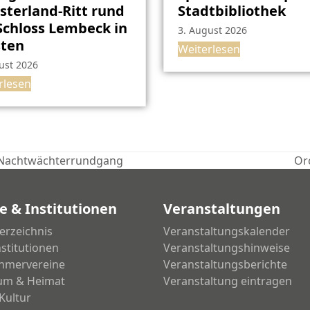
terland-Ritt rund
Stadtbibliothek
chloss Lembeck in
3. August 2026
sten
Weiterlesen
ust 2026
rlesen
 Nachtwächterrundgang
Or
Nä
Bei
e & Institutionen
Veranstaltungen
erzeichnis
Veranstaltungskalender
nstitutionen
Veranstaltungshinweise
hmervereine
Veranstaltungsberichte
um & Heimat
Veranstaltung eintragen
Kultur