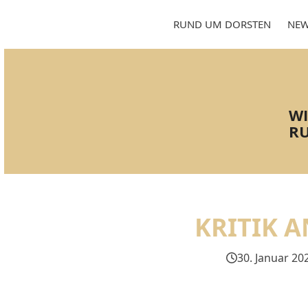
Skip
to
RUND UM DORSTEN
NEW
content
WI
RU
KRITIK 
30. Januar 20