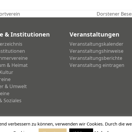
ortverein
Dorstener Bese
Nächster
Beitrag:
e & Institutionen
Veranstaltungen
erzeichnis
Veranstaltungskalender
nstitutionen
Veranstaltungshinweise
hmervereine
Veranstaltungsberichte
um & Heimat
Veranstaltung eintragen
Kultur
reine
ier & Umwelt
eine
& Soziales
ufend verbessern zu können, verwenden wir Cookies. Durch die 