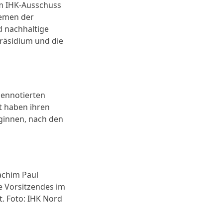
m IHK-Ausschuss
hemen der
d nachhaltige
räsidium und die
sennotierten
t haben ihren
eginnen, nach den
oachim Paul
de Vorsitzendes im
. Foto: IHK Nord