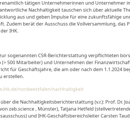
hrenamtlich tätigen Unternehmerinnen und Unternehmer i
twortliche Nachhaltigkeit tauschen sich über aktuelle T
icklung aus und geben Impulse für eine zukunftsfähige un
aft. Zudem berät der Ausschuss die Vollversammlung, das P
der IHK.
 zur sogenannten CSR-Berichterstattung verpflichteten bör
> 500 Mitarbeiter) und Unternehmen der Finanzwirtschaf
richt für Geschäftsjahre, die am oder nach dem 1.1.2024 b
 erstellen.
.ihk.de/nordwestfalen/nachhaltigkeit
ber die Nachhaltigkeitsberichterstattung (v.r.): Prof. Dr. J
von zeb.science , Münster), Tatjana Hetfeld (stellvertreten
tsausschuss) und IHK-Geschäftsbereichsleiter Carsten Taudt