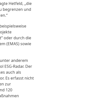
agte Hetfeld, „die
zu begrenzen und
en.“
 beispielsweise
ojekte
“ oder durch die
em (EMAS) sowie
t unter anderem
ol ESG-Radar. Der
ses auch als
. Es erfasst nicht
en zur
und 120
-Maßnahmen