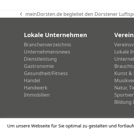
meinDorsten.de begleitet den Dorstener Luftsp
vorheriger
Beitrag:
Lokale Unternehmen
Verein
Branchenverzeichnis
Vereinsv
Unternehmensnews
Lokale I
Dienstleistung
Unterne
Gastronomie
Braucht
Gesundheit/Fitness
Kunst & 
Handel
Musikve
Handwerk
Natur, T
Immobilien
Sportver
Bildung 
Um unsere Webseite für Sie optimal zu gestalten und fortla