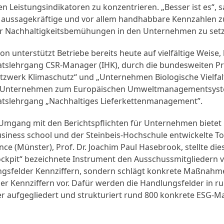
en Leistungsindikatoren zu konzentrieren. „Besser ist es“, s
uf aussagekräftige und vor allem handhabbare Kennzahlen 
für Nachhaltigkeitsbemühungen in den Unternehmen zu setz
on unterstützt Betriebe bereits heute auf vielfältige Weise,
katslehrgang CSR-Manager (IHK), durch die bundesweiten Pr
werk Klimaschutz“ und „Unternehmen Biologische Vielfalt
n Unternehmen zum Europäischen Umweltmanagementsyst
katslehrgang „Nachhaltiges Lieferkettenmanagement”.
 Umgang mit den Berichtspflichten für Unternehmen biete
siness school und der Steinbeis-Hochschule entwickelte To
nce (Münster), Prof. Dr. Joachim Paul Hasebrook, stellte die
ckpit“ bezeichnete Instrument den Ausschussmitgliedern vor
ngsfelder Kennziffern, sondern schlägt konkrete Maßnahm
er Kennziffern vor. Dafür werden die Handlungsfelder in r
er aufgegliedert und strukturiert rund 800 konkrete ESG