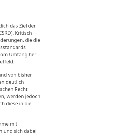
ich das Ziel der
SRD). Kritisch
rderungen, die die
tsstandards
n vom Umfang her
etfeld.
and von bisher
en deutlich
ischen Recht
ien, werden jedoch
ch diese in die
ahme mit
n und sich dabei