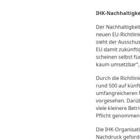
IHK-Nachhaltigk
Der Nachhaltigkei
neuen EU-Richtlini
sieht der Ausschu
EU damit zukünfti
scheinen selbst f
kaum umsetzbar“, s
Durch die Richtli
rund 500 auf künf
umfangreicheren N
vorgesehen. Darübe
viele kleinere Betr
Pflicht genommen w
Die IHK-Organisat
Nachdruck geforde