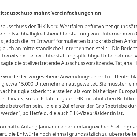
eitsausschuss mahnt Vereinfachungen an
tsausschuss der IHK Nord Westfalen befürwortet grundsätzl
e zur Nachhaltigkeitsberichterstattung von Unternehmen (C
ss jedoch die im Entwurf formulierten bürokratischen Anfo
g auch an mittelständische Unternehmen stellt: „Die Berich
ür bereits heute berichterstattungspflichtige Unternehme
agte die stellvertretende Ausschussvorsitzende, Tatjana H
nie würde der vorgesehene Anwendungsbereich in Deutschl
tig etwa 15.000 Unternehmen ausgeweitet. Sie müssten ein
achhaltigkeitsbericht erstellen als vom bisherigen Europä
r hinaus, so die Erfahrung der IHK mit ähnlichen Richtlin
iebe betroffen sein, „die als Zulieferer der Großbetriebe dur
erden“, so Hetfeld, die auch IHK-Vizepräsidentin ist.
ion hatte Anfang Januar in einer umfangreichen Stellungn
rt, die Entwürfe noch einmal grundsätzlich zu überarbeite