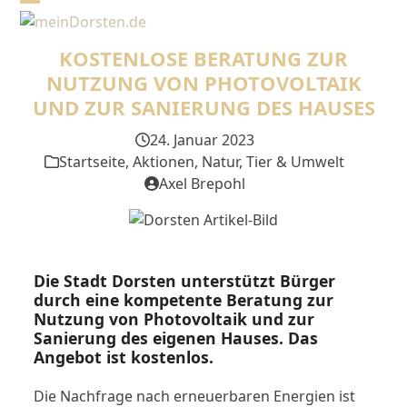
Skip
Open
Close
to
mobile
mobile
content
KOSTENLOSE BERATUNG ZUR
menu
menu
NUTZUNG VON PHOTOVOLTAIK
UND ZUR SANIERUNG DES HAUSES
24. Januar 2023
Startseite
,
Aktionen
,
Natur, Tier & Umwelt
Axel Brepohl
Die Stadt Dorsten unterstützt Bürger
durch eine kompetente Beratung zur
Nutzung von Photovoltaik und zur
Sanierung des eigenen Hauses. Das
Angebot ist kostenlos.
Die Nachfrage nach erneuerbaren Energien ist