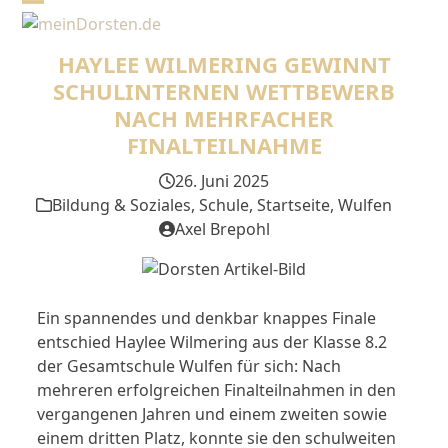
Skip
Open
Close
to
mobile
mobile
content
HAYLEE WILMERING GEWINNT
menu
menu
SCHULINTERNEN WETTBEWERB
NACH MEHRFACHER
FINALTEILNAHME
26. Juni 2025
Bildung & Soziales
,
Schule
,
Startseite
,
Wulfen
Axel Brepohl
Ein spannendes und denkbar knappes Finale
entschied Haylee Wilmering aus der Klasse 8.2
der Gesamtschule Wulfen für sich: Nach
mehreren erfolgreichen Finalteilnahmen in den
vergangenen Jahren und einem zweiten sowie
einem dritten Platz, konnte sie den schulweiten