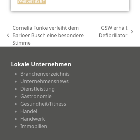
Weiterlesen
Cornelia Funke verleiht dem
GSW erhält
Nächster
Barloer Busch eine besondere
Defibrillator
vorheriger
Beitrag:
Stimme
Beitrag:
Lokale Unternehmen
Branchenverzeichnis
Unternehmensnews
Dienstleistung
Gastronomie
Gesundheit/Fitness
Handel
Handwerk
Immobilien