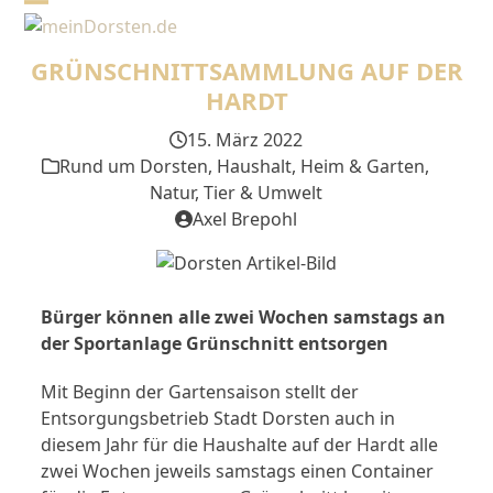
Skip
Open
Close
to
mobile
mobile
content
GRÜNSCHNITTSAMMLUNG AUF DER
menu
menu
HARDT
15. März 2022
Rund um Dorsten
,
Haushalt, Heim & Garten
,
Natur, Tier & Umwelt
Axel Brepohl
Bürger können alle zwei Wochen samstags an
der Sportanlage Grünschnitt entsorgen
Mit Beginn der Gartensaison stellt der
Entsorgungsbetrieb Stadt Dorsten auch in
diesem Jahr für die Haushalte auf der Hardt alle
zwei Wochen jeweils samstags einen Container