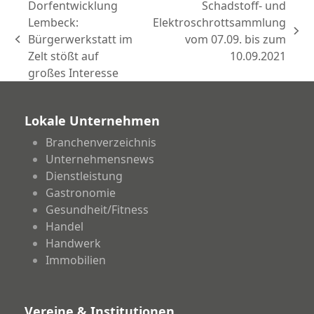
Dorfentwicklung
Schadstoff- und
Lembeck:
Elektroschrottsammlung
Nächster
Bürgerwerkstatt im
vom 07.09. bis zum
vorheriger
Beitrag:
Zelt stößt auf
10.09.2021
Beitrag:
großes Interesse
Lokale Unternehmen
Branchenverzeichnis
Unternehmensnews
Dienstleistung
Gastronomie
Gesundheit/Fitness
Handel
Handwerk
Immobilien
Vereine & Institutionen