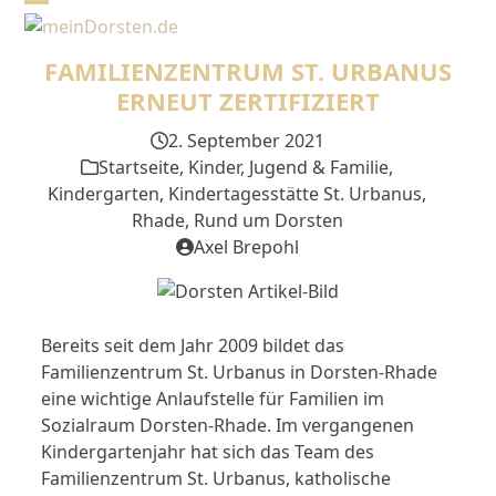
Skip
Open
Close
to
mobile
mobile
content
FAMILIENZENTRUM ST. URBANUS
menu
menu
ERNEUT ZERTIFIZIERT
2. September 2021
Startseite
,
Kinder, Jugend & Familie
,
Kindergarten
,
Kindertagesstätte St. Urbanus
,
Rhade
,
Rund um Dorsten
Axel Brepohl
Bereits seit dem Jahr 2009 bildet das
Familienzentrum St. Urbanus in Dorsten-Rhade
eine wichtige Anlaufstelle für Familien im
Sozialraum Dorsten-Rhade. Im vergangenen
Kindergartenjahr hat sich das Team des
Familienzentrum St. Urbanus, katholische