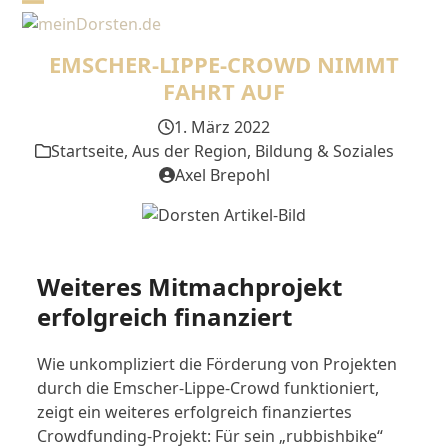
Skip
Open
Close
to
mobile
mobile
content
EMSCHER-LIPPE-CROWD NIMMT
menu
menu
FAHRT AUF
1. März 2022
Startseite
,
Aus der Region
,
Bildung & Soziales
Axel Brepohl
Weiteres Mitmachprojekt
erfolgreich finanziert
Wie unkompliziert die Förderung von Projekten
durch die Emscher-Lippe-Crowd funktioniert,
zeigt ein weiteres erfolgreich finanziertes
Crowdfunding-Projekt: Für sein „rubbishbike“