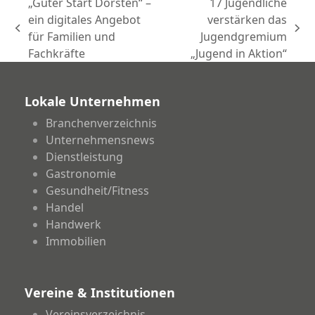
„Guter Start Dorsten“ –
17 Jugendliche
ein digitales Angebot
verstärken das
vorheriger
Nächster
für Familien und
Jugendgremium
Beitrag:
Beitrag:
Fachkräfte
„Jugend in Aktion“
Lokale Unternehmen
Branchenverzeichnis
Unternehmensnews
Dienstleistung
Gastronomie
Gesundheit/Fitness
Handel
Handwerk
Immobilien
Vereine & Institutionen
Vereinsverzeichnis