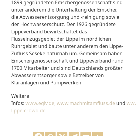
1899 gegründeten Emschergenossenschaft sind
unter anderem die Unterhaltung der Emscher,
die Abwasserentsorgung und -reinigung sowie
der Hochwasserschutz. Der 1926 gegründete
Lippeverband bewirtschaftet das
Flusseinzugsgebiet der Lippe im nördlichen
Ruhrgebiet und baute unter anderem den Lippe-
Zufluss Seseke naturnah um. Gemeinsam haben
Emschergenossenschaft und Lippeverband rund
1700 Mitarbeiter und sind Deutschlands größter
Abwasserentsorger sowie Betreiber von
Kläranlagen und Pumpwerken.
Weitere
Infos:
www.eglv.de,
www.machmitamfluss.de
und
www
lippe-crowd.de