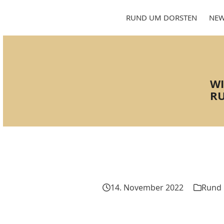
Skip
to
RUND UM DORSTEN
NEW
content
WI
RU
14. November 2022
Rund 