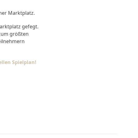
ner Marktplatz.
arktplatz gefegt.
 zum größten
eilnehmern
llen Spielplan!