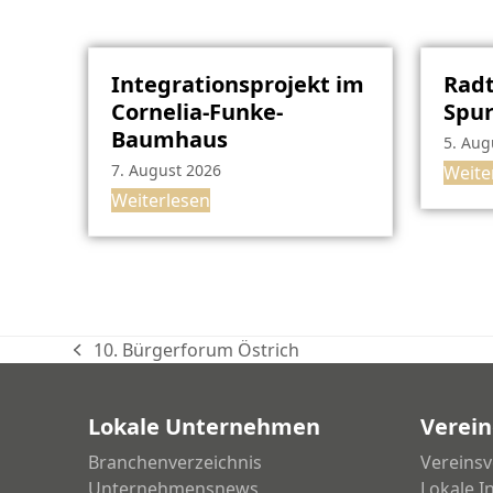
Integrationsprojekt im
Radt
Cornelia-Funke-
Spu
Baumhaus
5. Aug
7. August 2026
Weite
Weiterlesen
10. Bürgerforum Östrich
vorheriger
Beitrag:
Lokale Unternehmen
Verein
Branchenverzeichnis
Vereinsv
Unternehmensnews
Lokale I