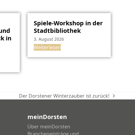
Spiele-Workshop in der
rund
Stadtbibliothek
k in
3. August 2026
Weiterlesen
Der Dorstener Winterzauber ist zurück!
Nächster
Beitrag:
meinDorsten
Über meinDorsten
Brancheneinträge und