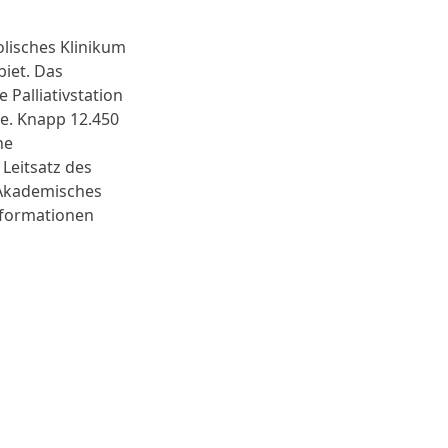
lisches Klinikum
iet. Das
Palliativstation
fe. Knapp 12.450
ne
Leitsatz des
 Akademisches
nformationen