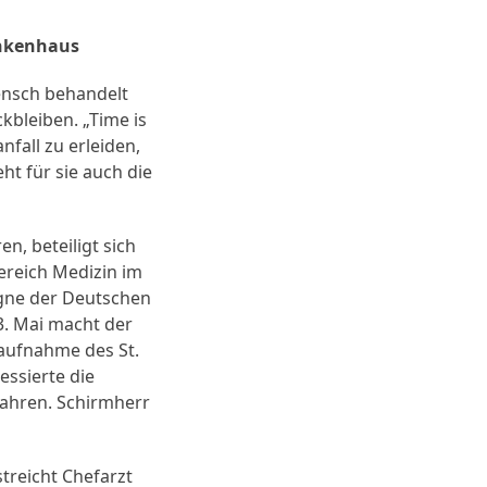
ankenhaus
Mensch behandelt
kbleiben. „Time is
nfall zu erleiden,
ht für sie auch die
n, beteiligt sich
ereich Medizin im
gne der Deutschen
3. Mai macht der
taufnahme des St.
essierte die
fahren. Schirmherr
treicht Chefarzt