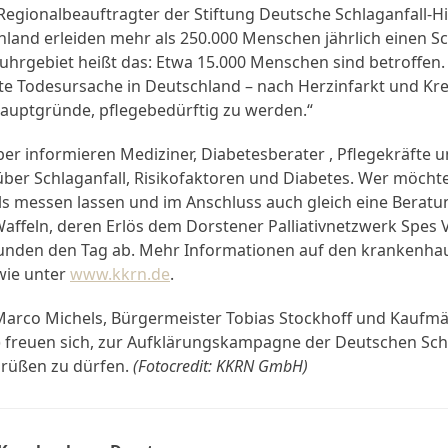
Regionalbeauftragter der Stiftung Deutsche Schlaganfall-Hilf
hland erleiden mehr als 250.000 Menschen jährlich einen Sc
uhrgebiet heißt das: Etwa 15.000 Menschen sind betroffen. 
igste Todesursache in Deutschland – nach Herzinfarkt und K
Hauptgründe, pflegebedürftig zu werden.“
er informieren Mediziner, Diabetesberater , Pflegekräfte u
ber Schlaganfall, Risikofaktoren und Diabetes. Wer möchte
ls messen lassen und im Anschluss auch gleich eine Beratu
affeln, deren Erlös dem Dorstener Palliativnetzwerk Spes 
nden den Tag ab. Mehr Informationen auf den krankenhau
wie unter
www.kkrn.de
.
 Marco Michels, Bürgermeister Tobias Stockhoff und Kaufmä
.) freuen sich, zur Aufklärungskampagne der Deutschen Schl
grüßen zu dürfen.
(Fotocredit: KKRN GmbH)