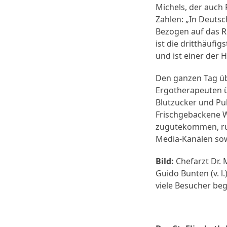
Michels, der auch 
Zahlen: „In Deutsc
Bezogen auf das R
ist die dritthäuf
und ist einer der 
Den ganzen Tag üb
Ergotherapeuten ü
Blutzucker und Pu
Frischgebackene W
zugutekommen, ru
Media-Kanälen so
Bild:
Chefarzt Dr.
Guido Bunten (v. l
viele Besucher be