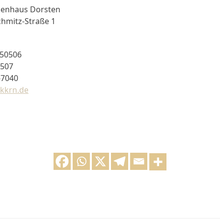
nkenhaus Dorsten
chmitz-Straße 1
-50506
0507
-7040
kkrn.de