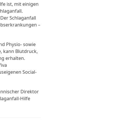
e ist, mit einigen
hlaganfall.
Der Schlaganfall
rebserkrankungen –
nd Physio- sowie
, kann Blutdruck,
ng erhalten.
Viva
seigenen Social-
nnischer Direktor
aganfall-Hilfe