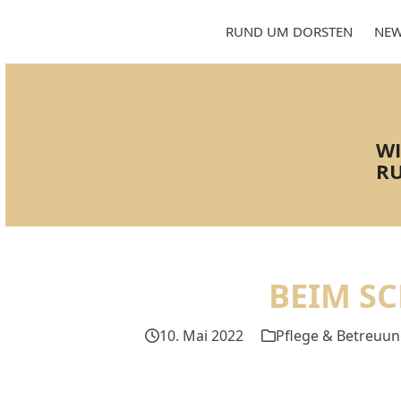
Skip
to
RUND UM DORSTEN
NEW
content
WI
RU
BEIM S
10. Mai 2022
Pflege & Betreuu