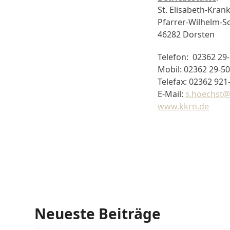
St. Elisabeth-Kra
Pfarrer-Wilhelm-S
46282 Dorsten
Telefon: 02362 29
Mobil: 02362 29-5
Telefax: 02362 921
E-Mail:
s.hoechst@
www.kkrn.de
Neueste Beiträge