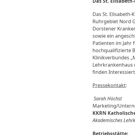
Das St. Elisabet
Das St. Elisabeth
Ruhrgebiet Nord G
Dorstener Krankenh
sowie ein angesch
Patienten im Jahr 
hochqualifizierte 
Klinikverbundes „
Lehrkrankenhaus d
finden Interessier
Pressekontakt
:
Sarah Höchst
Marketing/Unter
KKRN Katholisch
Akademisches Lehrk
Betriebsstätte
: