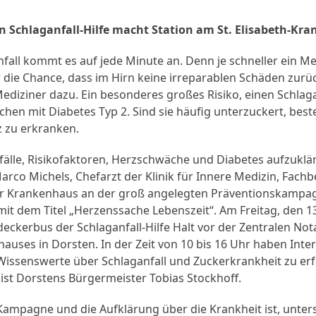
n Schlaganfall-Hilfe macht Station am St. Elisabeth-Kr
nfall kommt es auf jede Minute an. Denn je schneller ein 
 die Chance, dass im Hirn keine irreparablen Schäden zurüc
Mediziner dazu. Ein besonderes großes Risiko, einen Schlaga
en mit Diabetes Typ 2. Sind sie häufig unterzuckert, beste
 zu erkranken.
lle, Risikofaktoren, Herzschwäche und Diabetes aufzukläre
rco Michels, Chefarzt der Klinik für Innere Medizin, Fachb
er Krankenhaus an der groß angelegten Präventionskampa
 mit dem Titel „Herzenssache Lebenszeit“. Am Freitag, den 1
eckerbus der Schlaganfall-Hilfe Halt vor der Zentralen No
auses in Dorsten. In der Zeit von 10 bis 16 Uhr haben Inter
 Wissenswerte über Schlaganfall und Zuckerkrankheit zu er
ist Dorstens Bürgermeister Tobias Stockhoff.
Kampagne und die Aufklärung über die Krankheit ist, unters