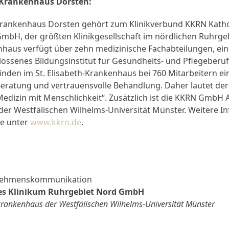
h-Krankenhaus Dorsten:
-Krankenhaus Dorsten gehört zum Klinikverbund KKRN Katho
mbH, der größten Klinikgesellschaft im nördlichen Ruhrgeb
aus verfügt über zehn medizinische Fachabteilungen, eine 
lossenes Bildungsinstitut für Gesundheits- und Pflegeberu
finden im St. Elisabeth-Krankenhaus bei 760 Mitarbeitern ei
Beratung und vertrauensvolle Behandlung. Daher lautet der 
Medizin mit Menschlichkeit“. Zusätzlich ist die KKRN GmbH
er Westfälischen Wilhelms-Universität Münster. Weitere I
te unter
www.kkrn.de
.
nehmenskommunikation
es Klinikum Ruhrgebiet Nord GmbH
rankenhaus der Westfälischen Wilhelms-Universität Münster