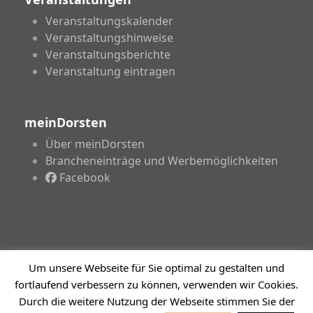
Veranstaltungskalender
Veranstaltungshinweise
Veranstaltungsberichte
Veranstaltung eintragen
meinDorsten
Über meinDorsten
Brancheneinträge und Werbemöglichkeiten
Facebook
Um unsere Webseite für Sie optimal zu gestalten und
Copyright 2026 - meinDorsten.de - Informationen für
fortlaufend verbessern zu können, verwenden wir Cookies.
unsere Region
Impressum
Datenschutzerklärung
Haftungsausschluss
Durch die weitere Nutzung der Webseite stimmen Sie der