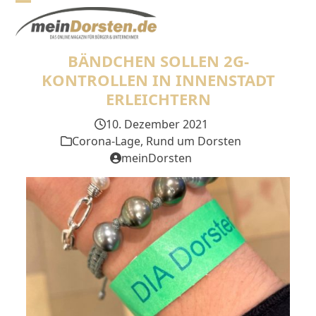
Skip
Open
Close
to
mobile
mobile
content
BÄNDCHEN SOLLEN 2G-
menu
menu
KONTROLLEN IN INNENSTADT
ERLEICHTERN
10. Dezember 2021
Corona-Lage
,
Rund um Dorsten
meinDorsten