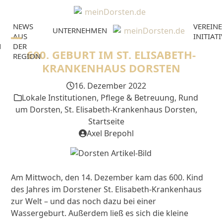
Skip
to
NEWS
VEREINE
content
UNTERNEHMEN
AUS
INITIAT
N
DER
Open
Close
600. GEBURT IM ST. ELISABETH-
REGION
mobile
mobile
KRANKENHAUS DORSTEN
menu
menu
16. Dezember 2022
Lokale Institutionen
,
Pflege & Betreuung
,
Rund
um Dorsten
,
St. Elisabeth-Krankenhaus Dorsten
,
Startseite
Axel Brepohl
Am Mittwoch, den 14. Dezember kam das 600. Kind
des Jahres im Dorstener St. Elisabeth-Krankenhaus
zur Welt – und das noch dazu bei einer
Wassergeburt. Außerdem ließ es sich die kleine