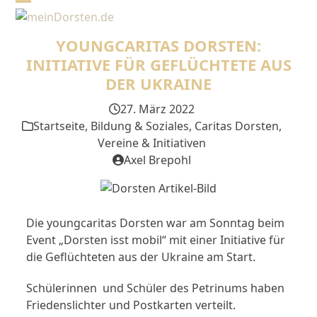
Skip
Open
Close
to
mobile
mobile
content
YOUNGCARITAS DORSTEN:
menu
menu
INITIATIVE FÜR GEFLÜCHTETE AUS
DER UKRAINE
27. März 2022
Startseite
,
Bildung & Soziales
,
Caritas Dorsten
,
Vereine & Initiativen
Axel Brepohl
Die youngcaritas Dorsten war am Sonntag beim
Event „Dorsten isst mobil“ mit einer Initiative für
die Geflüchteten aus der Ukraine am Start.
Schülerinnen und Schüler des Petrinums haben
Friedenslichter und Postkarten verteilt.