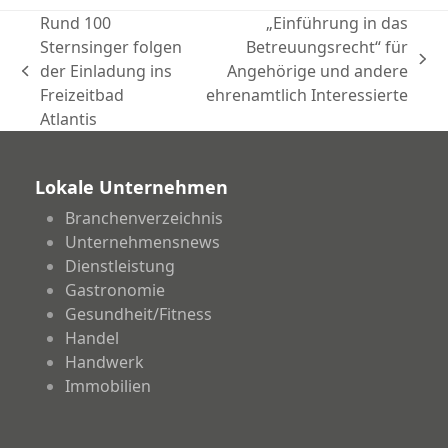
Rund 100
„Einführung in das
Sternsinger folgen
Betreuungsrecht“ für
Nächster
der Einladung ins
Angehörige und andere
vorheriger
Beitrag:
Freizeitbad
ehrenamtlich Interessierte
Beitrag:
Atlantis
Lokale Unternehmen
Branchenverzeichnis
Unternehmensnews
Dienstleistung
Gastronomie
Gesundheit/Fitness
Handel
Handwerk
Immobilien