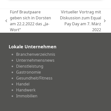
Fünf Brautpaare
Virtueller Vortrag mit
geben sich in Dorsten
Diskussion zum Equal
vorheriger
Nächster
am 22.2.2022 das „Ja-
Pay Day am 7. März
Beitrag:
Beitrag:
Wort“
2022
Lokale Unternehmen
Branchenverzeichnis
Unternehmensnews
Dienstleistung
Gastronomie
Gesundheit/Fitness
Handel
Handwerk
Immobilien