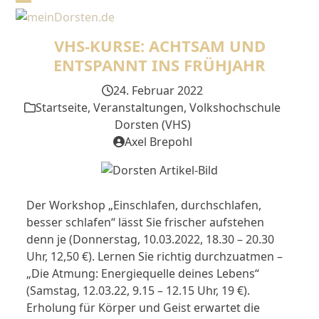
Skip
Open
Close
to
mobile
mobile
content
VHS-KURSE: ACHTSAM UND
menu
menu
ENTSPANNT INS FRÜHJAHR
24. Februar 2022
Startseite
,
Veranstaltungen
,
Volkshochschule
Dorsten (VHS)
Axel Brepohl
Der Workshop „Einschlafen, durchschlafen,
besser schlafen“ lässt Sie frischer aufstehen
denn je (Donnerstag, 10.03.2022, 18.30 – 20.30
Uhr, 12,50 €). Lernen Sie richtig durchzuatmen –
„Die Atmung: Energiequelle deines Lebens“
(Samstag, 12.03.22, 9.15 – 12.15 Uhr, 19 €).
Erholung für Körper und Geist erwartet die