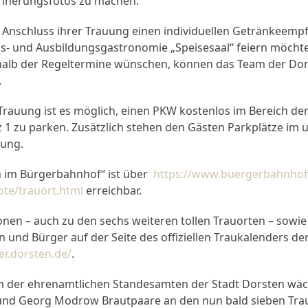
innerungsfotos zu machen.
m Anschluss ihrer Trauung einen individuellen Getränkeemp
gs- und Ausbildungsgastronomie „Speisesaal“ feiern möchte
alb der Regeltermine wünschen, können das Team der Dor
.
Trauung ist es möglich, einen PKW kostenlos im Bereich de
 1 zu parken. Zusätzlich stehen den Gästen Parkplätze im 
gung.
en im Bürgerbahnhof“ ist über
https://www.buergerbahnhof
te/trauort.html
erreichbar.
nen – auch zu den sechs weiteren tollen Trauorten – sowie
 und Bürger auf der Seite des offiziellen Traukalenders de
er.dorsten.de/
.
 der ehrenamtlichen Standesamten der Stadt Dorsten wäch
und Georg Modrow Brautpaare an den nun bald sieben Tra