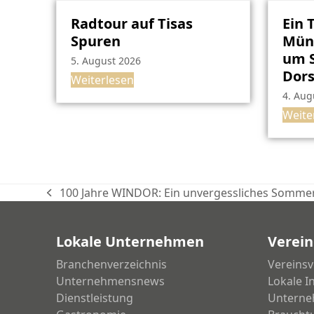
Radtour auf Tisas
Ein 
Spuren
Müns
um S
5. August 2026
Dor
Weiterlesen
4. Aug
Weite
100 Jahre WINDOR: Ein unvergessliches Sommer
vorheriger
Beitrag:
Lokale Unternehmen
Verein
Branchenverzeichnis
Vereinsv
Unternehmensnews
Lokale I
Dienstleistung
Unterne