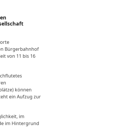
ten
ellschaft
uorte
en Bürgerbahnhof
it von 11 bis 16
chflutetes
ren
hplätze) können
teht ein Aufzug zur
ichkeit, im
de im Hintergrund