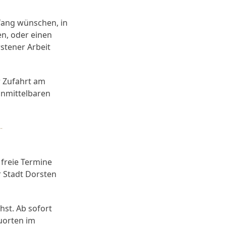
fang wünschen, in
n, oder einen
stener Arbeit
r Zufahrt am
unmittelbaren
-
 freie Termine
r Stadt Dorsten
st. Ab sofort
uorten im