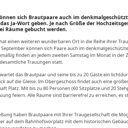
önnen sich Brautpaare auch im denkmalgeschütz
as Ja-Wort geben. Je nach Größe der Hochzeitsges
ei Räume gebucht werden.
hat einen weiteren wunderbaren Ort in die Reihe ihrer Tra
September können sich Paare auch im denkmalgeschützt
nmäßig finden an jedem zweiten Samstag im Monat in der Ze
ndesamtliche Trauungen statt.
artet das Brautpaar und seine bis zu 20 Gäste ein lichtdur
ck auf die Gleise. Im Obergeschoss findet auch eine größe
aft Platz. Mit bis zu 80 Personen (60 Sitzplätze und 20 Ste
auung feiern. Alle Räume sind barrierefrei zu erreichen, es s
ßung haben Brautpaare mit Ihrer Traugesellschaft die Mögl
er auf dem Bahnhofsvorplatz mit dem historischen Gebäu