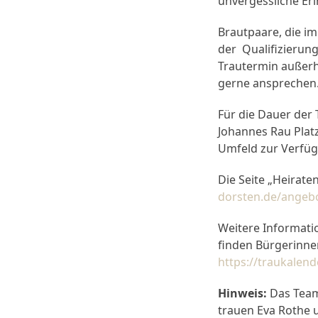
unvergessliche Er
Brautpaare, die i
der Qualifizierun
Trautermin außerh
gerne ansprechen
Für die Dauer der 
Johannes Rau Platz
Umfeld zur Verfü
Die Seite „Heirat
dorsten.de/angebo
Weitere Informatio
finden Bürgerinnen
https://traukalend
Hinweis:
Das Team
trauen Eva Rothe 