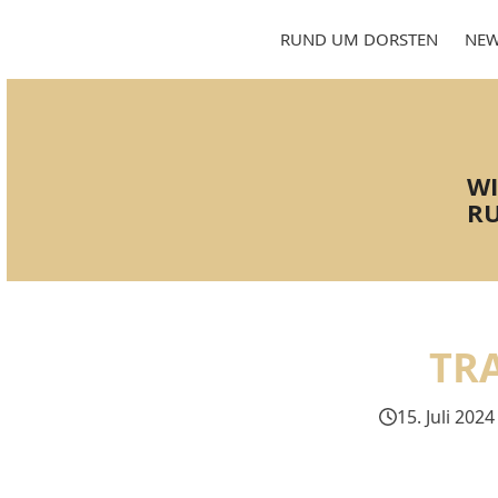
Skip
to
RUND UM DORSTEN
NEW
content
WI
RU
TR
15. Juli 2024