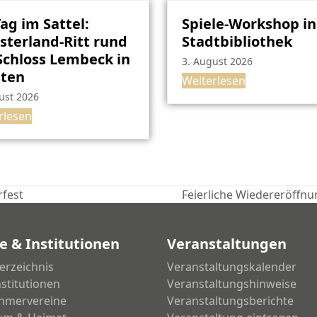
Tag im Sattel:
Spiele-Workshop in
terland-Ritt rund
Stadtbibliothek
chloss Lembeck in
3. August 2026
sten
Weiterlesen
ust 2026
rlesen
fest
Feierliche Wiedereröffn
Nächster
Beitrag:
e & Institutionen
Veranstaltungen
erzeichnis
Veranstaltungskalender
nstitutionen
Veranstaltungshinweise
hmervereine
Veranstaltungsberichte