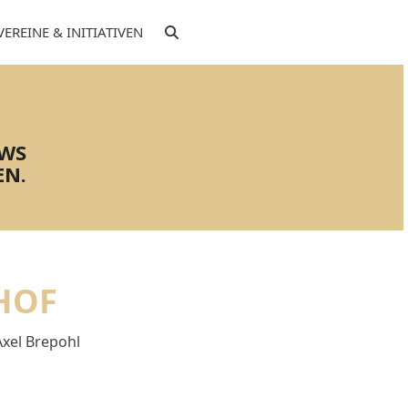
VEREINE & INITIATIVEN
EWS
EN.
HOF
Axel Brepohl