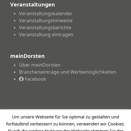
Veranstaltungen
Veranstaltungskalender
Veranstaltungshinweise
Veranstaltungsberichte
Veranstaltung eintragen
meinDorsten
Über meinDorsten
Brancheneinträge und Werbemöglichkeiten
Facebook
Um unsere Webseite für Sie optimal zu gestalten und
Copyright 2026 - meinDorsten.de - Informationen für
fortlaufend verbessern zu können, verwenden wir Cookies.
unsere Region
Impressum
Datenschutzerklärung
Haftungsausschluss
Durch die weitere Nutzung der Webseite stimmen Sie der