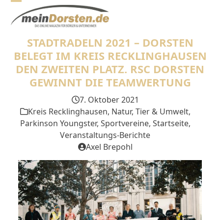
Skip
Open
Close
to
mobile
mobile
content
STADTRADELN 2021 – DORSTEN
menu
menu
BELEGT IM KREIS RECKLINGHAUSEN
DEN ZWEITEN PLATZ. RSC DORSTEN
GEWINNT DIE TEAMWERTUNG
7. Oktober 2021
Kreis Recklinghausen
,
Natur, Tier & Umwelt
,
Parkinson Youngster
,
Sportvereine
,
Startseite
,
Veranstaltungs-Berichte
Axel Brepohl