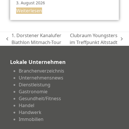
3. August 2026
Weiterlesen
1. Dorstener Kanalufer
Clubraum Youngsters
vorheriger
Nächster
Biathlon Mitmach-Tour
im Treffpunkt Altstadt
Beitrag:
Beitrag:
Lokale Unternehmen
Branchenverzeichnis
Unternehmensnews
Dienstleistung
Gastronomie
Gesundheit/Fitness
Handel
Handwerk
Immobilien