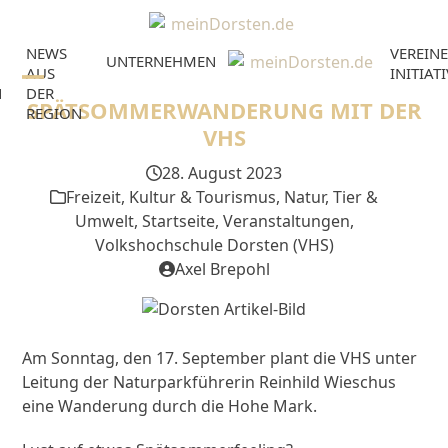
Skip
to
NEWS
VEREINE
content
UNTERNEHMEN
AUS
INITIAT
N
DER
Open
Close
SPÄTSOMMERWANDERUNG MIT DER
REGION
mobile
mobile
VHS
menu
menu
28. August 2023
Freizeit, Kultur & Tourismus
,
Natur, Tier &
Umwelt
,
Startseite
,
Veranstaltungen
,
Volkshochschule Dorsten (VHS)
Axel Brepohl
Am Sonntag, den 17. September plant die VHS unter
Leitung der Naturparkführerin Reinhild Wieschus
eine Wanderung durch die Hohe Mark.