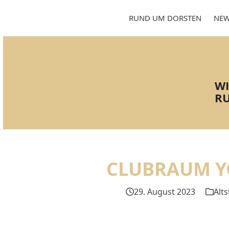
Skip
to
RUND UM DORSTEN
NEW
content
WI
RU
CLUBRAUM Y
29. August 2023
Alts