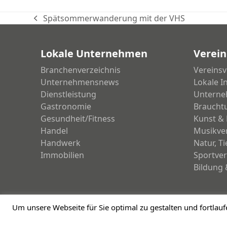
Spätsommerwanderung mit der VHS
vorheriger
Beitrag:
Lokale Unternehmen
Verein
Branchenverzeichnis
Vereinsv
Unternehmensnews
Lokale I
Dienstleistung
Unterne
Gastronomie
Braucht
Gesundheit/Fitness
Kunst & 
Handel
Musikve
Handwerk
Natur, T
Immobilien
Sportver
Bildung 
Um unsere Webseite für Sie optimal zu gestalten und fortla
Copyright 2026 - meinDorsten.de - Informationen für unsere Region