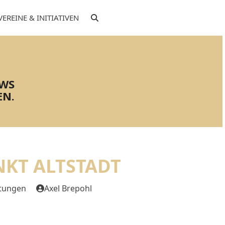
VEREINE & INITIATIVEN
EWS
EN.
KT ALTSTADT
ltungen
Axel Brepohl