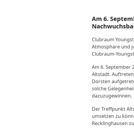
Am 6. Septemb
Nachwuchsband
Clubraum Youngster
Atmosphäre und ju
Clubraum-Youngste
Am 6. September 2
Altstadt. Auftrete
Dorsten aufgetret
solche Gelegenhei
dazuzugewinnen.
Der Treffpunkt Alt
umsetzen zu könne
Recklinghausen zu