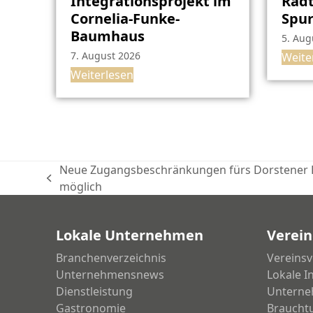
Integrationsprojekt im
Radt
Cornelia-Funke-
Spu
Baumhaus
5. Aug
7. August 2026
Weite
Weiterlesen
Neue Zugangsbeschränkungen fürs Dorstener R
vorheriger
möglich
Beitrag:
Lokale Unternehmen
Verein
Branchenverzeichnis
Vereinsv
Unternehmensnews
Lokale I
Dienstleistung
Unterne
Gastronomie
Braucht