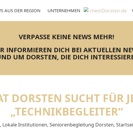
S AUS DER REGION
UNTERNEHMEN
VERPASSE KEINE NEWS MEHR!
R INFORMIEREN DICH BEI AKTUELLEN N
ND UM DORSTEN, DIE DICH INTERESSIER
T DORSTEN SUCHT FÜR J
„TECHNIKBEGLEITER“
,
Lokale Institutionen
,
Seniorenbegleitung Dorsten
,
Startse