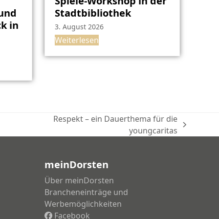
Spiele-Workshop in der
rund
Stadtbibliothek
k in
3. August 2026
Weiterlesen
n
Respekt – ein Dauerthema für die
Nächster
youngcaritas
Beitrag:
meinDorsten
Über meinDorsten
Brancheneinträge und
Werbemöglichkeiten
Facebook