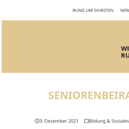
Skip
to
RUND UM DORSTEN
NEW
content
WI
RU
SENIORENBEIRA
3. Dezember 2021
Bildung & Soziales