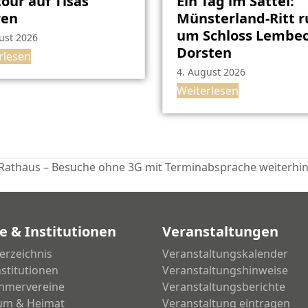
our auf Tisas
Ein Tag im Sattel:
ren
Münsterland-Ritt 
um Schloss Lembec
ust 2026
Dorsten
rlesen
4. August 2026
Weiterlesen
athaus – Besuche ohne 3G mit Terminabsprache weiterhi
e & Institutionen
Veranstaltungen
erzeichnis
Veranstaltungskalender
nstitutionen
Veranstaltungshinweise
hmervereine
Veranstaltungsberichte
um & Heimat
Veranstaltung eintragen