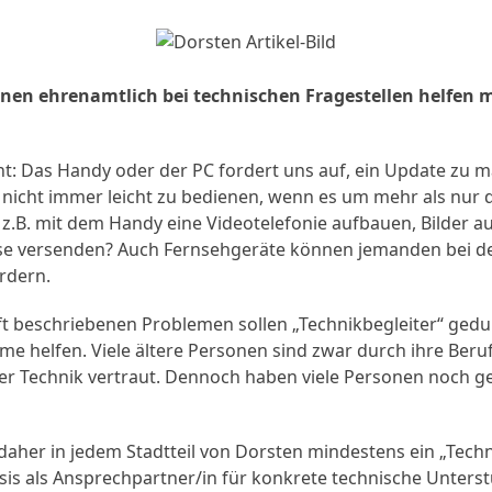
onen ehrenamtlich bei technischen Fragestellen helfen 
ht: Das Handy oder der PC fordert uns auf, ein Update zu 
t nicht immer leicht zu bedienen, wenn es um mehr als nur 
 z.B. mit dem Handy eine Videotelefonie aufbauen, Bilder 
se versenden? Auch Fernsehgeräte können jemanden bei de
rdern.
ft beschriebenen Problemen sollen „Technikbegleiter“ gedul
me helfen. Viele ältere Personen sind zwar durch ihre Ber
er Technik vertraut. Dennoch haben viele Personen noch ge
te daher in jedem Stadtteil von Dorsten mindestens ein „Techn
sis als Ansprechpartner/in für konkrete technische Unter