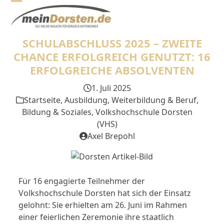
Skip
Open
Close
to
mobile
mobile
content
SCHULABSCHLUSS 2025 – ZWEITE
menu
menu
CHANCE ERFOLGREICH GENUTZT: 16
ERFOLGREICHE ABSOLVENTEN
1. Juli 2025
Startseite
,
Ausbildung, Weiterbildung & Beruf
,
Bildung & Soziales
,
Volkshochschule Dorsten
(VHS)
Axel Brepohl
Für 16 engagierte Teilnehmer der
Volkshochschule Dorsten hat sich der Einsatz
gelohnt: Sie erhielten am 26. Juni im Rahmen
einer feierlichen Zeremonie ihre staatlich