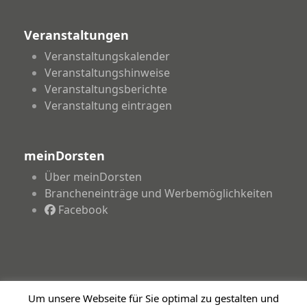
Veranstaltungen
Veranstaltungskalender
Veranstaltungshinweise
Veranstaltungsberichte
Veranstaltung eintragen
meinDorsten
Über meinDorsten
Brancheneinträge und Werbemöglichkeiten
Facebook
Um unsere Webseite für Sie optimal zu gestalten und
Copyright 2026 - meinDorsten.de - Informationen für