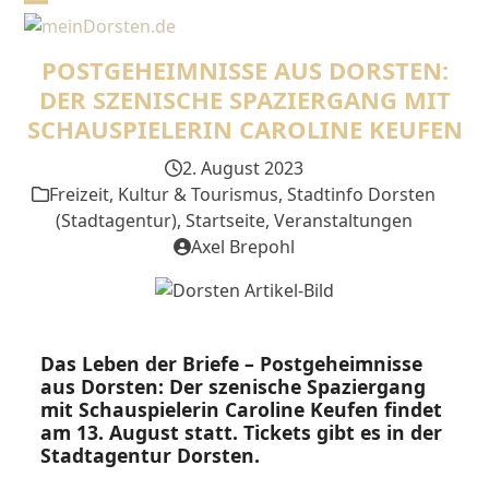
Skip
Open
Close
to
mobile
mobile
content
POSTGEHEIMNISSE AUS DORSTEN:
menu
menu
DER SZENISCHE SPAZIERGANG MIT
SCHAUSPIELERIN CAROLINE KEUFEN
2. August 2023
Freizeit, Kultur & Tourismus
,
Stadtinfo Dorsten
(Stadtagentur)
,
Startseite
,
Veranstaltungen
Axel Brepohl
Das Leben der Briefe – Postgeheimnisse
aus Dorsten: Der szenische Spaziergang
mit Schauspielerin Caroline Keufen findet
am 13. August statt. Tickets gibt es in der
Stadtagentur Dorsten.