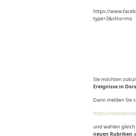
https://www.face
type=3&sfns=mo
Sie möchten zukü
Ereignisse in Do
Dann melden Sie s
https://meindorst
und wählen gleic
neuen Rubriken
a