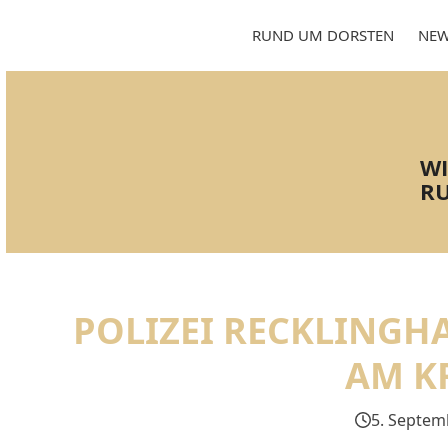
Skip
to
RUND UM DORSTEN
NEW
content
WI
RU
POLIZEI RECKLING
AM K
5. Septem