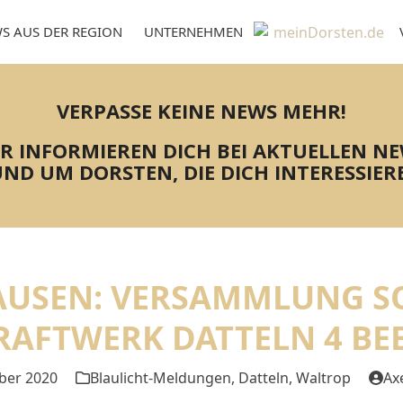
S AUS DER REGION
UNTERNEHMEN
VERPASSE KEINE NEWS MEHR!
R INFORMIEREN DICH BEI AKTUELLEN N
ND UM DORSTEN, DIE DICH INTERESSIER
HAUSEN: VERSAMMLUNG 
RAFTWERK DATTELN 4 BE
ber 2020
Blaulicht-Meldungen
,
Datteln
,
Waltrop
Ax