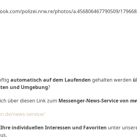
book.com/polizei.nrw.re/photos/a.456806467790509/17966
nftig
automatisch auf dem Laufenden
gehalten werden
ü
rsten und Umgebung
?
ich über diesen Link zum
Messenger-News-Service von
me
en.de/news-service/
h
Ihre individuellen Interessen und Favoriten
unter unser
us.