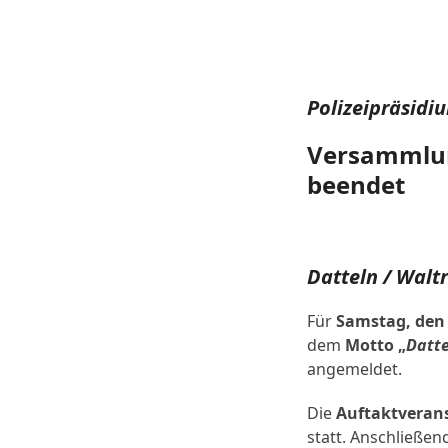
Polizeipräsidi
Versammlu
beendet
Datteln / Waltr
Für
Samstag, den
dem
Motto „
Datt
angemeldet.
Die
Auftaktveran
statt. Anschließen