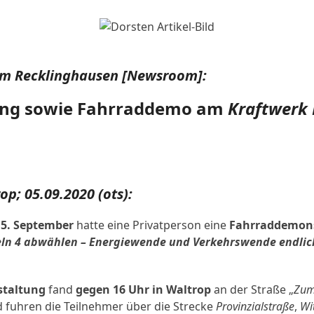
um Recklinghausen
[
Newsroom
]:
ng sowie Fahrraddemo am
Kraftwerk 
op; 05.09.2020 (ots):
 5. September
hatte eine Privatperson eine
Fahrraddemons
eln 4 abwählen – Energiewende und Verkehrswende endli
staltung
fand
gegen 16 Uhr in Waltrop
an der Straße „
Zum
d fuhren die Teilnehmer über die Strecke
Provinzialstraße
,
Wi