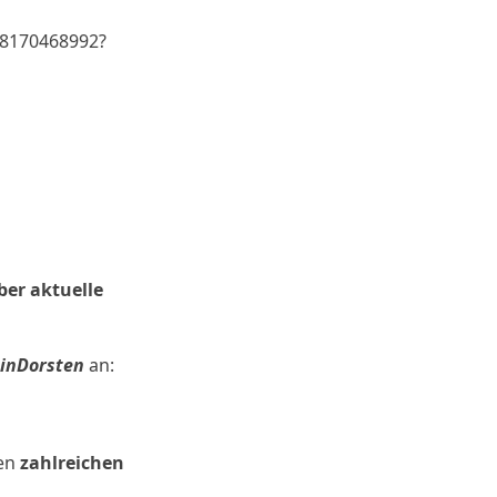
88170468992?
ber aktuelle
inDorsten
an:
en
zahlreichen