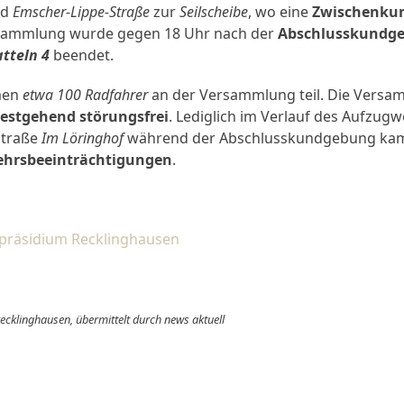
nd
Emscher-Lippe-Straße
zur
Seilscheibe
, wo eine
Zwischenku
ersammlung wurde gegen 18 Uhr nach der
Abschlusskundg
tteln 4
beendet.
hmen
etwa 100 Radfahrer
an der Versammlung teil. Die Versam
testgehend störungsfrei
. Lediglich im Verlauf des Aufzug
Straße
Im Löringhof
während der Abschlusskundgebung kam
ehrsbeeinträchtigungen
.
ipräsidium Recklinghausen
Recklinghausen, übermittelt durch news aktuell