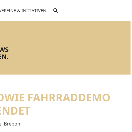
VEREINE & INITIATIVEN
EWS
EN.
SOWIE FAHRRADDEMO
ENDET
el Brepohl