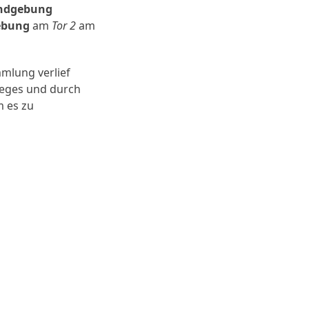
ndgebung
ebung
am
Tor 2
am
mlung verlief
weges und durch
 es zu