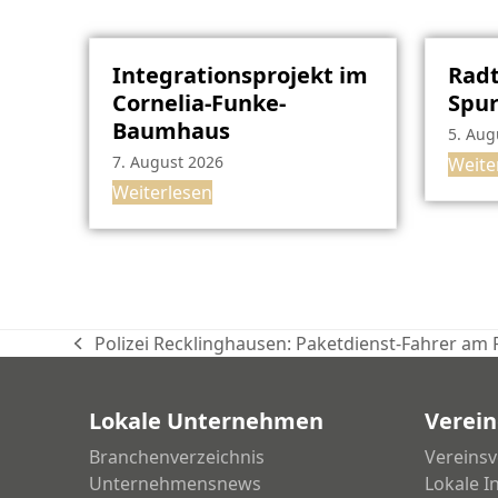
Integrationsprojekt im
Radt
Cornelia-Funke-
Spu
Baumhaus
5. Aug
7. August 2026
Weite
Weiterlesen
Polizei Recklinghausen: Paketdienst-Fahrer am 
vorheriger
Beitrag:
Lokale Unternehmen
Verein
Branchenverzeichnis
Vereinsv
Unternehmensnews
Lokale I