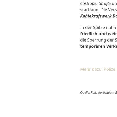
Castroper Straße
u
stattfand. Die V
Kohlekraftwerk Da
In der Spitze na
friedlich und wei
die Sperrung der 
temporären Verk
Mehr dazu: Polize
Quelle: Polizeipräsidium 