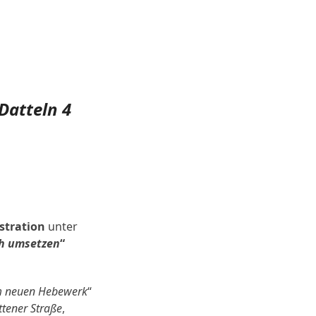
Datteln 4
tration
unter
ch umsetzen
“
 neuen Hebewerk
“
ttener Straße
,