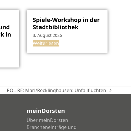
Spiele-Workshop in der
rund
Stadtbibliothek
k in
3. August 2026
Weiterlesen
POL-RE: Marl/Recklinghausen: Unfallfluchten
Nächster
Beitrag:
meinDorsten
Über meinDorsten
Brancheneinträge und