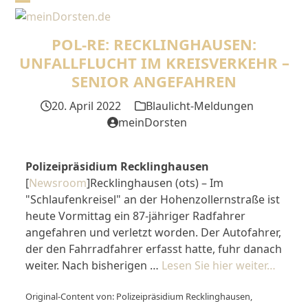
Skip
Open
Close
to
mobile
mobile
content
POL-RE: RECKLINGHAUSEN:
menu
menu
UNFALLFLUCHT IM KREISVERKEHR –
SENIOR ANGEFAHREN
20. April 2022
Blaulicht-Meldungen
meinDorsten
Polizeipräsidium Recklinghausen
[
Newsroom
]Recklinghausen (ots) – Im
"Schlaufenkreisel" an der Hohenzollernstraße ist
heute Vormittag ein 87-jähriger Radfahrer
angefahren und verletzt worden. Der Autofahrer,
der den Fahrradfahrer erfasst hatte, fuhr danach
weiter. Nach bisherigen …
Lesen Sie hier weiter…
Original-Content von: Polizeipräsidium Recklinghausen,