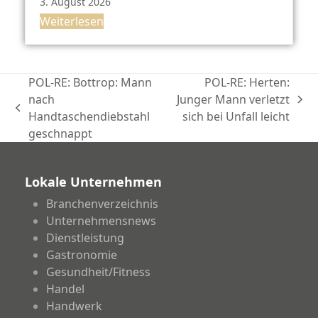
3. August 2026
Weiterlesen
POL-RE: Bottrop: Mann
POL-RE: Herten:
nach
Junger Mann verletzt
Nächster
vorheriger
Handtaschendiebstahl
sich bei Unfall leicht
Beitrag:
Beitrag:
geschnappt
Lokale Unternehmen
Branchenverzeichnis
Unternehmensnews
Dienstleistung
Gastronomie
Gesundheit/Fitness
Handel
Handwerk