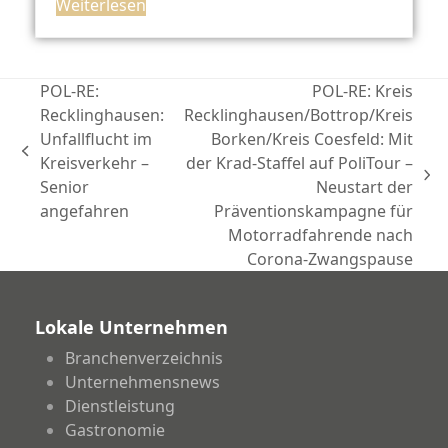
Weiterlesen
POL-RE:
POL-RE: Kreis
Recklinghausen:
Recklinghausen/Bottrop/Kreis
Unfallflucht im
Borken/Kreis Coesfeld: Mit
vorheriger
Kreisverkehr –
der Krad-Staffel auf PoliTour –
Beitrag:
Nächster
Senior
Neustart der
Beitrag:
angefahren
Präventionskampagne für
Motorradfahrende nach
Corona-Zwangspause
Lokale Unternehmen
Branchenverzeichnis
Unternehmensnews
Dienstleistung
Gastronomie