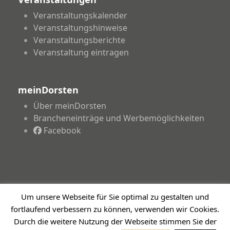
Veranstaltungskalender
Veranstaltungshinweise
Veranstaltungsberichte
Veranstaltung eintragen
meinDorsten
Über meinDorsten
Brancheneinträge und Werbemöglichkeiten
Facebook
Um unsere Webseite für Sie optimal zu gestalten und
Copyright 2026 - meinDorsten.de - Informationen für
fortlaufend verbessern zu können, verwenden wir Cookies.
unsere Region
Impressum
Datenschutzerklärung
Haftungsausschluss
Durch die weitere Nutzung der Webseite stimmen Sie der