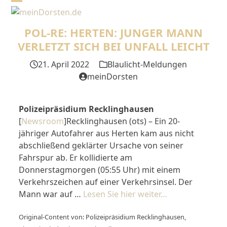
Skip
Open
Close
to
mobile
mobile
content
POL-RE: HERTEN: JUNGER MANN
menu
menu
VERLETZT SICH BEI UNFALL LEICHT
21. April 2022
Blaulicht-Meldungen
meinDorsten
Polizeipräsidium Recklinghausen
[
Newsroom
]Recklinghausen (ots) – Ein 20-
jähriger Autofahrer aus Herten kam aus nicht
abschließend geklärter Ursache von seiner
Fahrspur ab. Er kollidierte am
Donnerstagmorgen (05:55 Uhr) mit einem
Verkehrszeichen auf einer Verkehrsinsel. Der
Mann war auf …
Lesen Sie hier weiter…
Original-Content von: Polizeipräsidium Recklinghausen,