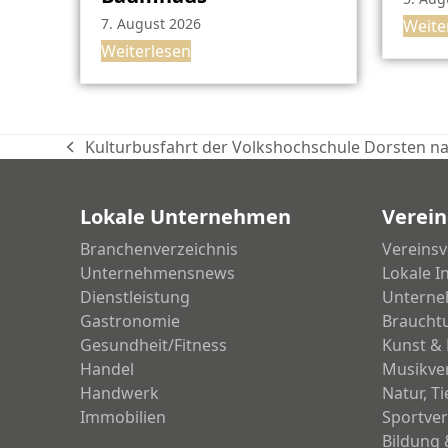
7. August 2026
Weite
Weiterlesen
Kulturbusfahrt der Volkshochschule Dorsten n
vorheriger
Beitrag:
Lokale Unternehmen
Verein
Branchenverzeichnis
Vereinsv
Unternehmensnews
Lokale I
Dienstleistung
Unterne
Gastronomie
Braucht
Gesundheit/Fitness
Kunst & 
Handel
Musikve
Handwerk
Natur, T
Immobilien
Sportver
Bildung 