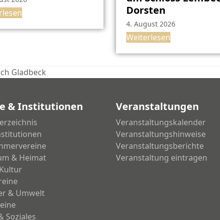
Dorsten
rlesen
4. August 2026
Weiterlesen
ach Gladbeck
e & Institutionen
Veranstaltungen
erzeichnis
Veranstaltungskalender
nstitutionen
Veranstaltungshinweise
hmervereine
Veranstaltungsberichte
um & Heimat
Veranstaltung eintragen
Kultur
reine
ier & Umwelt
eine
& Soziales