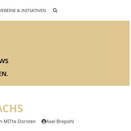
VEREINE & INITIATIVEN
EWS
EN.
ACHS
n MITte Dorsten
Axel Brepohl