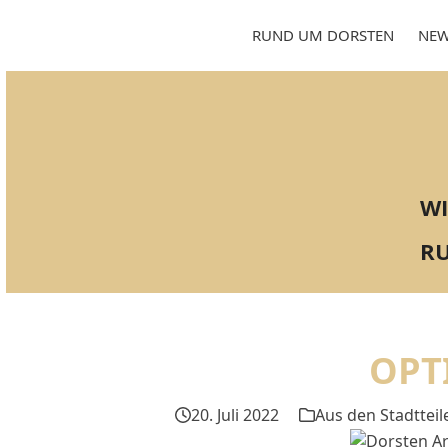
Skip
to
RUND UM DORSTEN
NEW
content
WI
RU
OPT
20. Juli 2022
Aus den Stadtteil