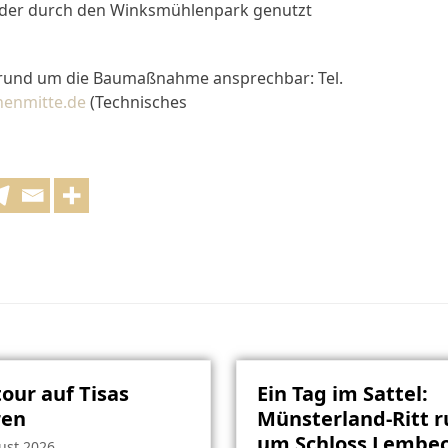
ls der durch den Winksmühlenpark genutzt
en rund um die Baumaßnahme ansprechbar: Tel.
henmitte.de
(Technisches
our auf Tisas
Ein Tag im Sattel:
ren
Münsterland-Ritt 
um Schloss Lembec
ust 2026