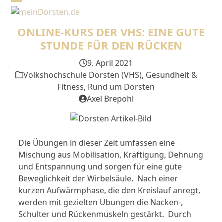
Skip
Open
Close
to
mobile
mobile
content
ONLINE-KURS DER VHS: EINE GUTE
menu
menu
STUNDE FÜR DEN RÜCKEN
9. April 2021
Volkshochschule Dorsten (VHS)
,
Gesundheit &
Fitness
,
Rund um Dorsten
Axel Brepohl
Die Übungen in dieser Zeit umfassen eine
Mischung aus Mobilisation, Kräftigung, Dehnung
und Entspannung und sorgen für eine gute
Beweglichkeit der Wirbelsäule. Nach einer
kurzen Aufwärmphase, die den Kreislauf anregt,
werden mit gezielten Übungen die Nacken-,
Schulter und Rückenmuskeln gestärkt. Durch