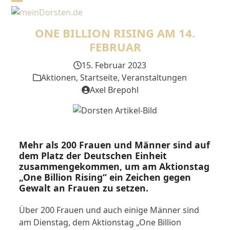
Skip
Open
Close
to
mobile
mobile
content
ONE BILLION RISING AM 14.
menu
menu
FEBRUAR
15. Februar 2023
Aktionen
,
Startseite
,
Veranstaltungen
Axel Brepohl
Mehr als 200 Frauen und Männer sind auf
dem Platz der Deutschen Einheit
zusammengekommen, um am Aktionstag
„One Billion Rising“ ein Zeichen gegen
Gewalt an Frauen zu setzen.
Über 200 Frauen und auch einige Männer sind
am Dienstag, dem Aktionstag „One Billion