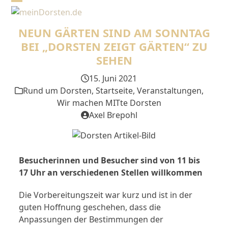
Skip
Open
Close
to
mobile
mobile
content
NEUN GÄRTEN SIND AM SONNTAG
menu
menu
BEI „DORSTEN ZEIGT GÄRTEN“ ZU
SEHEN
15. Juni 2021
Rund um Dorsten
,
Startseite
,
Veranstaltungen
,
Wir machen MITte Dorsten
Axel Brepohl
Besucherinnen und Besucher sind von 11 bis
17 Uhr an verschiedenen Stellen willkommen
Die Vorbereitungszeit war kurz und ist in der
guten Hoffnung geschehen, dass die
Anpassungen der Bestimmungen der