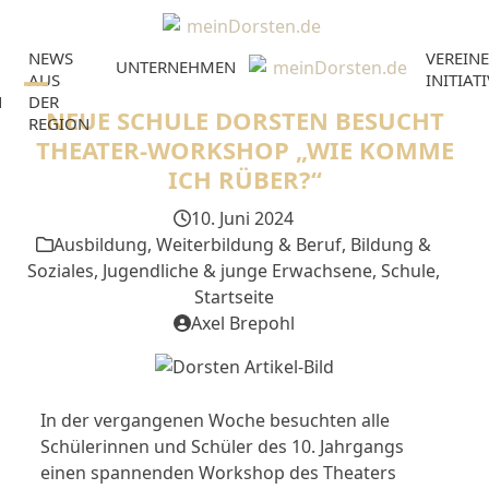
Skip
to
NEWS
VEREINE
content
UNTERNEHMEN
AUS
INITIAT
N
DER
Open
Close
NEUE SCHULE DORSTEN BESUCHT
REGION
mobile
mobile
THEATER-WORKSHOP „WIE KOMME
ICH RÜBER?“
menu
menu
10. Juni 2024
Ausbildung, Weiterbildung & Beruf
,
Bildung &
Soziales
,
Jugendliche & junge Erwachsene
,
Schule
,
Startseite
Axel Brepohl
In der vergangenen Woche besuchten alle
Schülerinnen und Schüler des 10. Jahrgangs
einen spannenden Workshop des Theaters