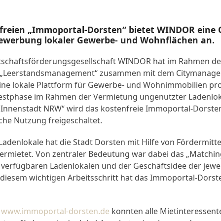
freien „Immoportal-Dorsten“ bietet WINDOR eine 
Bewerbung lokaler Gewerbe- und Wohnflächen an.
rtschaftsförderungsgesellschaft WINDOR hat im Rahmen d
„Leerstandsmanagement“ zusammen mit dem Citymanage
ine lokale Plattform für Gewerbe- und Wohnimmobilien p
Testphase im Rahmen der Vermietung ungenutzter Ladenlok
nnenstadt NRW“ wird das kostenfreie Immoportal-Dorsten
iche Nutzung freigeschaltet.
adenlokale hat die Stadt Dorsten mit Hilfe von Fördermitt
ermietet. Von zentraler Bedeutung war dabei das „Matching
 verfügbaren Ladenlokalen und der Geschäftsidee der jewe
i diesem wichtigen Arbeitsschritt hat das Immoportal-Dorst
e
www.immoportal-dorsten.de
konnten alle Mietinteressent