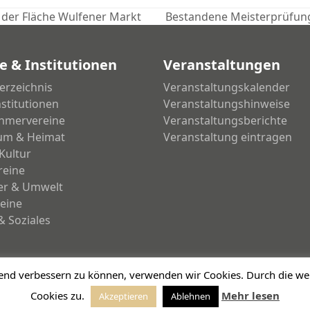
der Fläche Wulfener Markt
Bestandene Meisterprüfung
Nächster
Beitrag:
e & Institutionen
Veranstaltungen
erzeichnis
Veranstaltungskalender
nstitutionen
Veranstaltungshinweise
hmervereine
Veranstaltungsberichte
um & Heimat
Veranstaltung eintragen
Kultur
reine
ier & Umwelt
eine
& Soziales
ufend verbessern zu können, verwenden wir Cookies. Durch die 
Cookies zu.
Mehr lesen
Akzeptieren
Ablehnen