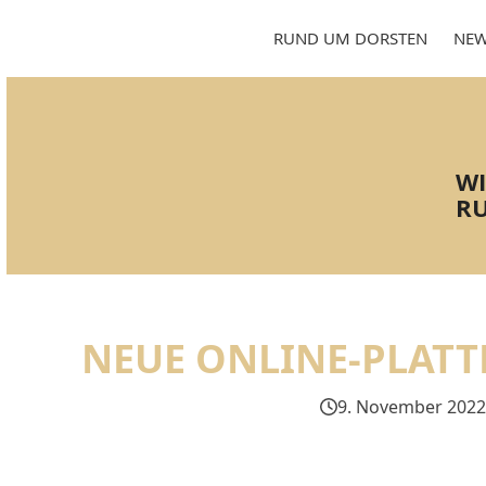
Skip
to
RUND UM DORSTEN
NEW
content
WI
RU
NEUE ONLINE-PLAT
9. November 2022