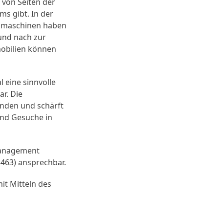
 von Seiten der
s gibt. In der
chmaschinen haben
und nach zur
obilien können
 eine sinnvolle
r. Die
enden und schärft
und Gesuche in
management
463) ansprechbar.
t Mitteln des