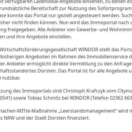
nkt verfügbaren Ladenlokal-Angebote einsehen, zu denen es
rundsätzliche Bereitschaft zur Nutzung des Sofortprogramm
ase konnte das Portal nur gezielt angesteuert werden. Su
 bisher nicht finden können. Nun wird das Immoportal nach 
ng freigegeben. Alle Anbieter von Gewerbe- und Wohnimm
ren und ihre Angebote einstellen.
Wirtschaftsförderungsgesellschaft WINDOR stellt das Portal
bisherigen Angeboten im Rahmen des Immobilienservice da
ler Anbieter ermöglicht direkte Vermittlung zu den Anfrag
chaftsstandortes Dorsten. Das Portal ist für alle Angebote 
 nutzbar.
tzung des Immoportals sind Christoph Krafczyk vom City
40541) sowie Tobias Schmitz bei WINDOR (Telefon 02362 663
machen-MITte-Maßnahme „Leerstandsmanagement“ wird mi
s NRW und der Stadt Dorsten finanziert.