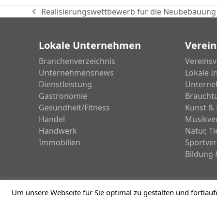
Realisierungswettbewerb für die Neubebauung 
vorheriger
Beitrag:
Lokale Unternehmen
Verein
Branchenverzeichnis
Vereinsv
Unternehmensnews
Lokale I
Dienstleistung
Unterne
Gastronomie
Braucht
Gesundheit/Fitness
Kunst & 
Handel
Musikve
Handwerk
Natur, T
Immobilien
Sportver
Bildung 
Um unsere Webseite für Sie optimal zu gestalten und fortla
Copyright 2026 - meinDorsten.de - Informationen für unsere Region