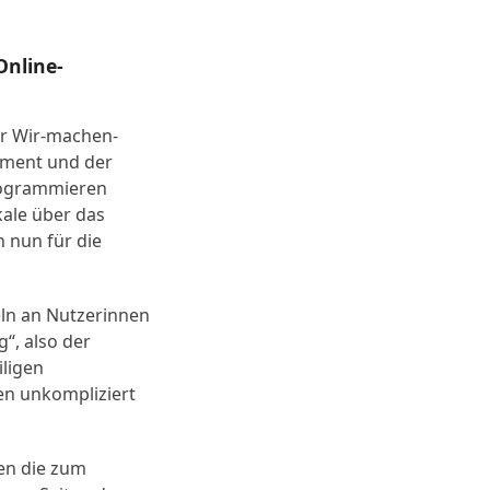
Online-
er Wir-machen-
ment und der
rogrammieren
ale über das
 nun für die
eln an Nutzerinnen
“, also der
iligen
en unkompliziert
en die zum