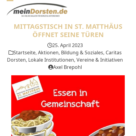
Skip
Open
Close
to
mobile
mobile
content
MITTAGSTISCH IN ST. MATTHÄUS
menu
menu
ÖFFNET SEINE TÜREN
25. April 2023
Startseite
,
Aktionen
,
Bildung & Soziales
,
Caritas
Dorsten
,
Lokale Institutionen
,
Vereine & Initiativen
Axel Brepohl