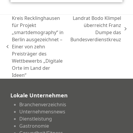
Kreis Recklinghausen
Landrat Bodo Klimpel
für Projekt
überreicht Franz
Nächster
„smartdemography“ in
Dumpe das
Beitrag:
Berlin ausgezeichnet –
Bundesverdienstkreuz
Einer von zehn
vorheriger
Preisträger des
Beitrag:
Wettbewerbs „Digitale
Orte im Land der
Ideen“
Lokale Unternehmen
Branchenverzeichnis
Unternehmensnews
Dienstleistung
Gastronomie