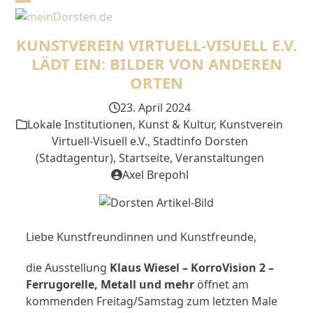
Skip
Open
Close
to
mobile
mobile
content
KUNSTVEREIN VIRTUELL-VISUELL E.V.
menu
menu
LÄDT EIN: BILDER VON ANDEREN
ORTEN
23. April 2024
Lokale Institutionen
,
Kunst & Kultur
,
Kunstverein
Virtuell-Visuell e.V.
,
Stadtinfo Dorsten
(Stadtagentur)
,
Startseite
,
Veranstaltungen
Axel Brepohl
Liebe Kunstfreundinnen und Kunstfreunde,
die Ausstellung
Klaus Wiesel – KorroVision 2 –
Ferrugorelle, Metall und mehr
öffnet am
kommenden Freitag/Samstag zum letzten Male