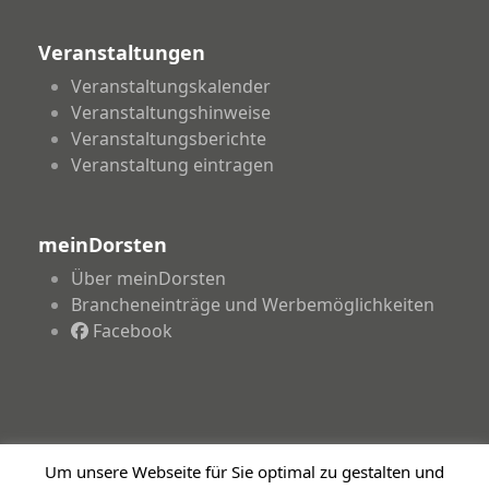
Veranstaltungen
Veranstaltungskalender
Veranstaltungshinweise
Veranstaltungsberichte
Veranstaltung eintragen
meinDorsten
Über meinDorsten
Brancheneinträge und Werbemöglichkeiten
Facebook
Um unsere Webseite für Sie optimal zu gestalten und
Copyright 2026 - meinDorsten.de - Informationen für