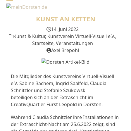
Skip
Open
Close
to
mobile
mobile
content
KUNST AN KETTEN
menu
menu
14. Juni 2022
Kunst & Kultur
,
Kunstverein Virtuell-Visuell e.V.
,
Startseite
,
Veranstaltungen
Axel Brepohl
Die Mitglieder des Kunstvereins Virtuell-Visuell
e.V. Sabine Bachem, Ingrid Saalfeld, Claudia
Schnitzler und Stefanie Szukowski
beteiligen sich an der Extraschicht im
CreativQuartier Fürst Leopold in Dorsten.
Während Claudia Schnitzler ihre Installationen in
der Extraschicht-Nacht am 25.6.2022 zeigt, sind