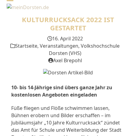
Skip
Open
Close
to
mobile
mobile
content
KULTURRUCKSACK 2022 IST
menu
menu
GESTARTET
16. April 2022
Startseite
,
Veranstaltungen
,
Volkshochschule
Dorsten (VHS)
Axel Brepohl
10- bis 14-Jährige sind übers ganze Jahr zu
kostenlosen Angeboten eingeladen
Füße fliegen und Flöße schwimmen lassen,
Bühnen erobern und Bilder erschaffen – im
Jubiläumsjahr „10 Jahre Kulturrucksack“ zündet
das Amt für Schule und Weiterbildung der Stadt