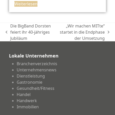
Weiterlesen
Die BigBand Dorsten
„Wir machen MITte“
feiert ihr 40-jähriges
startet in die Endphase
vorheriger
Nächster
Jubiläum
der Umsetzung
Beitrag:
Beitrag:
Lokale Unternehmen
Branchenverzeichnis
Unternehmensnews
Dienstleistung
Gastronomie
Gesundheit/Fitness
Handel
Handwerk
Immobilien