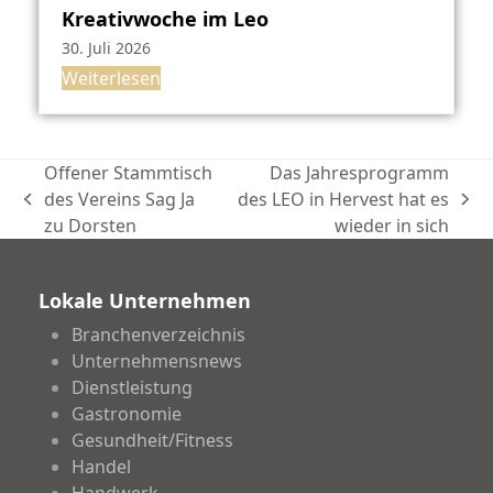
Kreativwoche im Leo
30. Juli 2026
Weiterlesen
Offener Stammtisch
Das Jahresprogramm
des Vereins Sag Ja
des LEO in Hervest hat es
vorheriger
Nächster
zu Dorsten
wieder in sich
Beitrag:
Beitrag:
Lokale Unternehmen
Branchenverzeichnis
Unternehmensnews
Dienstleistung
Gastronomie
Gesundheit/Fitness
Handel