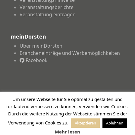
Veranstaltungshinweise
Veranstaltungsberichte
Veranstaltung eintragen
meinDorsten
Über meinDorsten
Brancheneinträge und Werbemöglichkeiten
Facebook
Um unsere Webseite für Sie optimal zu gestalten und
Copyright 2026 - meinDorsten.de - Informationen für
fortlaufend verbessern zu können, verwenden wir Cookies.
unsere Region
Durch die weitere Nutzung der Webseite stimmen Sie der
Impressum
Datenschutzerklärung
Haftungsausschluss
Verwendung von Cookies zu.
Akzeptieren
Ablehnen
Mehr lesen