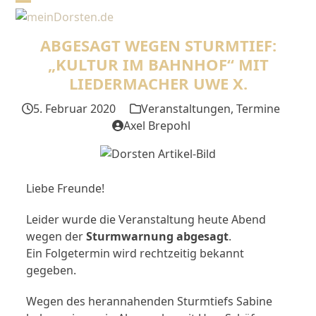
Skip
Open
Close
to
mobile
mobile
content
ABGESAGT WEGEN STURMTIEF:
menu
menu
„KULTUR IM BAHNHOF“ MIT
LIEDERMACHER UWE X.
5. Februar 2020
Veranstaltungen
,
Termine
Axel Brepohl
Liebe Freunde!
Leider wurde die Veranstaltung heute Abend
wegen der
Sturmwarnung abgesagt
.
Ein Folgetermin wird rechtzeitig bekannt
gegeben.
Wegen des herannahenden Sturmtiefs Sabine